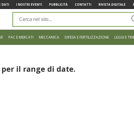
 DATI
I NOSTRI EVENTI
PUBBLICITÀ
CONTATTI
RIVISTA DIGITALE
VE
PAC E MERCATI
MECCANICA
DIFESA E FERTILIZZAZIONE
LEGGI E TRI
per il range di date.