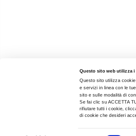
Questo sito web utilizza i
Questo sito utilizza cookie 
e servizi in linea con le t
sito e sulle modalità di co
Se fai clic su ACCETTA TUTT
rifiutare tutti i cookie, c
EDIZIONI L'INFORMATORE AGRARIO Srl
di cookie che desideri a
Via Bencivenga-Biondiani, 16 - 37133 Verona - I