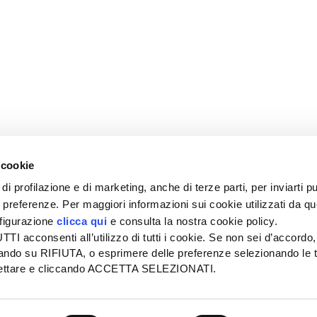
 cookie
di profilazione e di marketing, anche di terze parti, per inviarti pu
ue preferenze. Per maggiori informazioni sui cookie utilizzati da q
nfigurazione
clicca qui
e consulta la nostra cookie policy.
SEDE
PUBBLICITÀ
I acconsenti all’utilizzo di tutti i cookie. Se non sei d’accordo,
Tel + 39.045.8057511
Tel + 39.045.
liccando su RIFIUTA, o esprimere delle preferenze selezionando le t
info@informatoreagrario.it
pubblicita@inf
ccettare e cliccando ACCETTA SELEZIONATI.