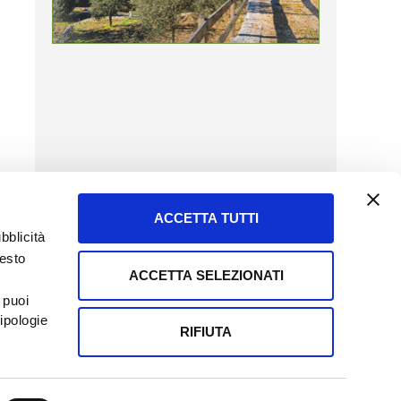
ACCETTA TUTTI
bblicità
uesto
ACCETTA SELEZIONATI
SERVIZIO CLIENTI
 puoi
8057523
Tel + 39.045.8009480
ipologie
ormatoreagrario.it
clienti@informatoreagrario.it
RIFIUTA