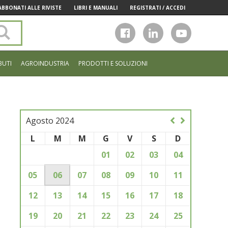
ABBONATI ALLE RIVISTE
LIBRI E MANUALI
REGISTRATI / ACCEDI
Cerca
nel
sito
BUTI
AGROINDUSTRIA
PRODOTTI E SOLUZIONI
Agosto 2024
L
M
M
G
V
S
D
01
02
03
04
05
06
07
08
09
10
11
12
13
14
15
16
17
18
19
20
21
22
23
24
25