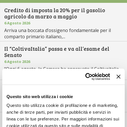
Credito di imposta la 20% per il gasolio
agricolo da marzo a maggio
6 Agosto 2026
Arriva una boccata d’ossigeno fondamentale per il
comparto primario italiano,...
Il “ColtivaItalia” passa e va all’esame del
Senato
6 Agosto 2026
“Oggi 6 agosto, la Camera ha approvato il Coltivaitalia,
il provvedimen...
Mercato in crescita per l’agricoltura 4.0
5 Agosto 2026
Questo sito web utilizza i cookie
Nel 2025, in Italia, l’agricoltura 4.0 è tornata al valore
Questo sito utilizza cookie di profilazione e di marketing,
record di 2,5 mili...
anche di terze parti, per inviarti pubblicità e servizi in
Saldi Pac: ogni anno entro fine gennaio
linea con le tue preferenze. Per maggiori informazioni sui
cookie utilizzati da questo sito e sulle modalità di
3 Agosto 2026