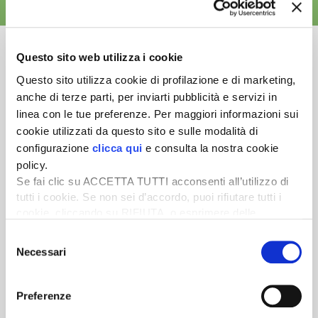
ALTRE NEWS
Questo sito web utilizza i cookie
Questo sito utilizza cookie di profilazione e di marketing,
anche di terze parti, per inviarti pubblicità e servizi in
Newsletter
linea con le tue preferenze. Per maggiori informazioni sui
Scopri un servizio d'informazione di alta qualità. Tagliato sulle tue
cookie utilizzati da questo sito e sulle modalità di
esigenze.
configurazione
clicca qui
e consulta la nostra cookie
policy.
ISCRIVITI
Se fai clic su ACCETTA TUTTI acconsenti all’utilizzo di
tutti i cookie. Se non sei d’accordo, puoi rifiutare tutti i
cookie, cliccando su RIFIUTA, o esprimere delle
preferenze selezionando le tipologie di cookie che
Selezione
desideri accettare e cliccando ACCETTA SELEZIONATI.
Necessari
del
consenso
Preferenze