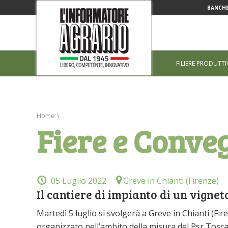
BANCHE
FILIERE PRODUTTI
Home
\
Fiere e Conve
05 Luglio 2022
Greve in Chianti (Firenze)
Il cantiere di impianto di un vignet
Martedì 5 luglio si svolgerà a Greve in Chianti (Fi
organizzato nell’ambito della misura del Psr Tosca