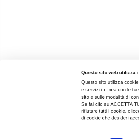
Questo sito web utilizza i
Questo sito utilizza cookie 
e servizi in linea con le t
sito e sulle modalità di co
Se fai clic su ACCETTA TUTT
rifiutare tutti i cookie, c
EDIZIONI L'INFORMATORE AGRARIO Srl
di cookie che desideri a
Via Bencivenga-Biondiani, 16 - 37133 Verona - I