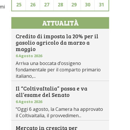
25
26
27
28
29
30
31
imi
ATTUALITÀ
Credito di imposta la 20% per il
gasolio agricolo da marzo a
maggio
6 Agosto 2026
Arriva una boccata d’ossigeno
fondamentale per il comparto primario
italiano,...
Il “ColtivaItalia” passa e va
all’esame del Senato
6 Agosto 2026
“Oggi 6 agosto, la Camera ha approvato
il Coltivaitalia, il provvedimen...
Mercato in crescita per