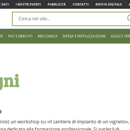
 DATI
I NOSTRI EVENTI
PUBBLICITÀ
CONTATTI
RIVISTA DIGITALE
VE
PAC E MERCATI
MECCANICA
DIFESA E FERTILIZZAZIONE
LEGGI E TRI
gni
o
renze) un workshop su «Il cantiere di impianto di un vigneto»,
na dedicata alla formazione professionale. Si parlerà di