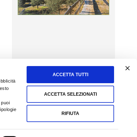
ACCETTA TUTTI
bblicità
uesto
ACCETTA SELEZIONATI
SERVIZIO CLIENTI
 puoi
8057523
Tel + 39.045.8009480
ipologie
ormatoreagrario.it
clienti@informatoreagrario.it
RIFIUTA