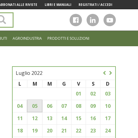
ABBONATI ALLE RIVISTE
LIBRI E MANUALI
REGISTRATI / ACCEDI
Cerca
nel
sito
BUTI
AGROINDUSTRIA
PRODOTTI E SOLUZIONI
Luglio 2022
L
M
M
G
V
S
D
01
02
03
04
05
06
07
08
09
10
11
12
13
14
15
16
17
18
19
20
21
22
23
24