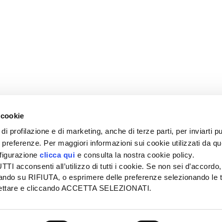
 cookie
di profilazione e di marketing, anche di terze parti, per inviarti pu
ue preferenze. Per maggiori informazioni sui cookie utilizzati da q
nfigurazione
clicca qui
e consulta la nostra cookie policy.
SEDE
PUBBLICITÀ
I acconsenti all’utilizzo di tutti i cookie. Se non sei d’accordo,
Tel + 39.045.8057511
Tel + 39.045.
liccando su RIFIUTA, o esprimere delle preferenze selezionando le t
info@informatoreagrario.it
pubblicita@inf
ccettare e cliccando ACCETTA SELEZIONATI.