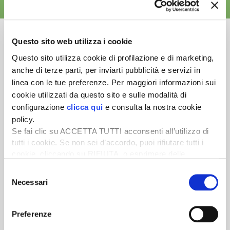
ALTRE NEWS
Questo sito web utilizza i cookie
Questo sito utilizza cookie di profilazione e di marketing,
anche di terze parti, per inviarti pubblicità e servizi in
Newsletter
linea con le tue preferenze. Per maggiori informazioni sui
Scopri un servizio d'informazione di alta qualità. Tagliato sulle tue
cookie utilizzati da questo sito e sulle modalità di
esigenze.
configurazione
clicca qui
e consulta la nostra cookie
policy.
ISCRIVITI
Se fai clic su ACCETTA TUTTI acconsenti all’utilizzo di
tutti i cookie. Se non sei d’accordo, puoi rifiutare tutti i
cookie, cliccando su RIFIUTA, o esprimere delle
preferenze selezionando le tipologie di cookie che
Selezione
desideri accettare e cliccando ACCETTA SELEZIONATI.
Necessari
del
consenso
Preferenze