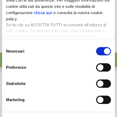
linea con le tue preferenze. Per maggiori informazioni sui
cookie utilizzati da questo sito e sulle modalità di
configurazione
clicca qui
e consulta la nostra cookie
policy.
Se fai clic su ACCETTA TUTTI acconsenti all’utilizzo di
tutti i cookie. Se non sei d’accordo, puoi rifiutare tutti i
cookie, cliccando su RIFIUTA, o esprimere delle
preferenze selezionando le tipologie di cookie che
Selezione
desideri accettare e cliccando ACCETTA SELEZIONATI.
Necessari
del
consenso
Preferenze
Statistiche
Marketing