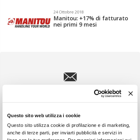
24 Ottobre 2018
Manitou: +17% di fatturato
nei primi 9 mesi
Newsletter
Scopri un servizio d'informazione di alta qualità. Tagliato sulle tue
esigenze.
Questo sito web utilizza i cookie
ISCRIVITI
Questo sito utilizza cookie di profilazione e di marketing,
anche di terze parti, per inviarti pubblicità e servizi in