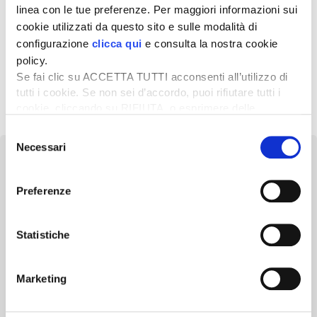
linea con le tue preferenze. Per maggiori informazioni sui
11 Febbraio 2021
cookie utilizzati da questo sito e sulle modalità di
Per le mele mercato in
configurazione
clicca qui
e consulta la nostra cookie
crescita
policy.
Se fai clic su ACCETTA TUTTI acconsenti all’utilizzo di
tutti i cookie. Se non sei d’accordo, puoi rifiutare tutti i
1
2
Successivo »
cookie, cliccando su RIFIUTA, o esprimere delle
preferenze selezionando le tipologie di cookie che
Selezione
desideri accettare e cliccando ACCETTA SELEZIONATI.
Necessari
del
consenso
Preferenze
Newsletter
Statistiche
Scopri un servizio d'informazione di alta qualità. Tagliato sulle tue
esigenze.
Marketing
ISCRIVITI