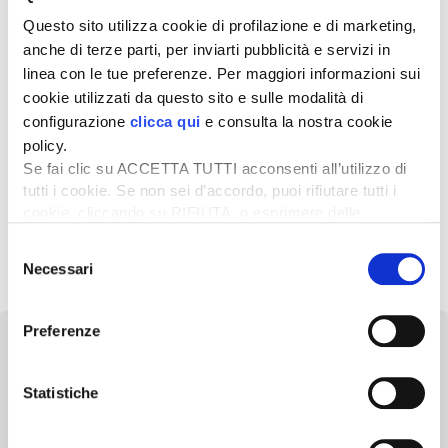
Agrivoltaico: l’esperienza sui meleti del
Questo sito utilizza cookie di profilazione e di marketing,
maso Binnenland
anche di terze parti, per inviarti pubblicità e servizi in
Agrivoltaico esperienza meleti Binnenland Il 26 maggio 2025
linea con le tue preferenze. Per maggiori informazioni sui
è stato inaugurato presso il maso Binnenland di Ora
cookie utilizzati da questo sito e sulle modalità di
(Bolzano) il primo […]
configurazione
clicca qui
e consulta la nostra cookie
6 Novembre 2025
policy.
Per un meleto più sostenibile il guyot
Se fai clic su ACCETTA TUTTI acconsenti all’utilizzo di
promette bene
tutti i cookie. Se non sei d’accordo, puoi rifiutare tutti i
cookie, cliccando su RIFIUTA, o esprimere delle
Per un meleto più sostenibile il guyot promette bene.
preferenze selezionando le tipologie di cookie che
Nell’attuale contesto globale, la transizione della melicoltura
Selezione
desideri accettare e cliccando ACCETTA SELEZIONATI.
verso pratiche più rispettose […]
Necessari
del
consenso
Preferenze
Statistiche
Newsletter