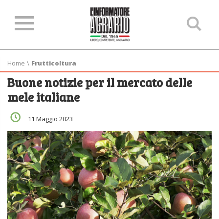
Ce
ne
sit
Home
\
Frutticoltura
Buone notizie per il mercato delle
mele italiane
11 Maggio 2023