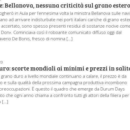
e: Bellanova, nessuna criticità sul grano ester
ogherò in Aula per l’ennesima volta la ministra Bellanova sulle navi
no ad arrivare indisturbate nei porti italiani cariche di grano este
e accertato, sono spesso presenti residui di sostanze nocive come 
il Don». Cominciava così il roboante comunicato diffuso oggi dal
verio De Bonis, fresco di nomina […]
20
ro: scorte mondiali ai minimi e prezzi in salit
 grano duro a livello mondiale continuano a calare, il prezzo è da
lzo e sulla qualità della prossima campagna produttiva incombono
preoccupazioni. È questo il quadro che emerge da Durum Days
to che ogni anno chiama a confronto tutti gli attori della filiera per
o […]