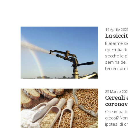
14 Aprile 202
La sicci
È allarme si
ed Emilia-R
secche le p
semina del 
terreni orm
25 Marzo 202
Cereali 
coronav
Che impatto
oleosi? Non
ipotesi di o