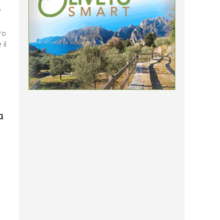
o
ro
il
a