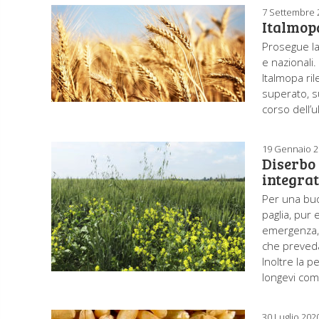
7 Settembre 
Italmopa
Prosegue la
e nazionali.
Italmopa ri
superato, s
corso dell’
19 Gennaio 
Diserbo 
integrat
Per una buo
paglia, pur 
emergenza, 
che preveda
Inoltre la p
longevi com
30 Luglio 202