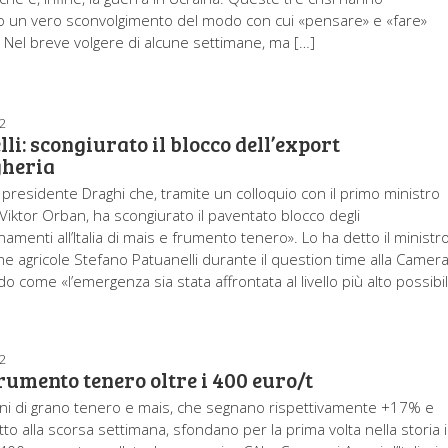
 un vero sconvolgimento del modo con cui «pensare» e «fare»
a. Nel breve volgere di alcune settimane, ma […]
2
li: scongiurato il blocco dell’export
gheria
l presidente Draghi che, tramite un colloquio con il primo ministro
iktor Orban, ha scongiurato il paventato blocco degli
amenti all’Italia di mais e frumento tenero». Lo ha detto il ministr
che agricole Stefano Patuanelli durante il question time alla Camera
o come «l’emergenza sia stata affrontata al livello più alto possibi
2
rumento tenero oltre i 400 euro/t
ni di grano tenero e mais, che segnano rispettivamente +17% e
to alla scorsa settimana, sfondano per la prima volta nella storia 