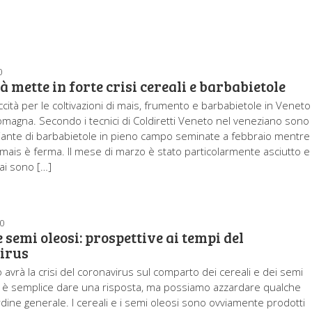
0
tà mette in forte crisi cereali e barbabietole
ccità per le coltivazioni di mais, frumento e barbabietole in Veneto
omagna. Secondo i tecnici di Coldiretti Veneto nel veneziano sono
iante di barbabietole in pieno campo seminate a febbraio mentre 
mais è ferma. Il mese di marzo è stato particolarmente asciutto e 
ai sono […]
0
e semi oleosi: prospettive ai tempi del
irus
 avrà la crisi del coronavirus sul comparto dei cereali e dei semi
 è semplice dare una risposta, ma possiamo azzardare qualche
rdine generale. I cereali e i semi oleosi sono ovviamente prodotti