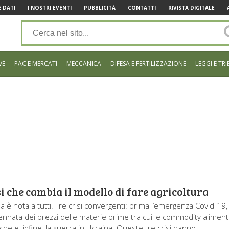
 DATI
I NOSTRI EVENTI
PUBBLICITÀ
CONTATTI
RIVISTA DIGITALE
VE
PAC E MERCATI
MECCANICA
DIFESA E FERTILIZZAZIONE
LEGGI E TRI
i che cambia il modello di fare agricoltura
 è nota a tutti. Tre crisi convergenti: prima l’emergenza Covid-19,
pennata dei prezzi delle materie prime tra cui le commodity aliment
he e, infine, la guerra in Ucraina. Queste tre crisi hanno