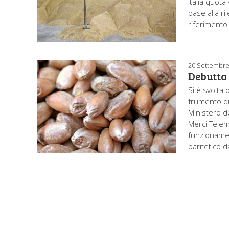
Italia quota
base alla r
riferimento i
20 Settembre
Debutta
Si è svolta
frumento du
Ministero de
Merci Telem
funzionamen
paritetico d