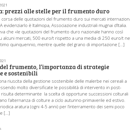
2021
: prezzi alle stelle per il frumento duro
 corsa delle quotazioni del frumento duro sui mercati internaziona
 A evidenziarlo è Italmopa, Associazione industriali mugnai d’Italia.
leva che «le quotazioni del frumento duro nazionale hanno così
u alcuni mercati, 500 euro/t rispetto a una media di 250 euro/t ne
ultimo quinquennio, mentre quelle del grano di importazione […]
2021
del frumento, l’importanza di strategie
e e sostenibili
na riuscita della gestione sostenibile delle malerbe nei cereali a
essendo molto diversificate le possibilità di intervento in post-
risulta determinante la scelta di opportune successioni colturali
no l’alternanza di colture a ciclo autunno-primaverile ed estivo.
eriodica aratura (ogni 4-5 anni) per l’interramento dei semi poco
e […]
0