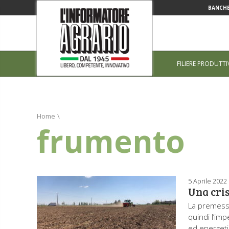
BANCHE
FILIERE PRODUTTI
Home
\
frumento
5 Aprile 2022
Una cris
La premessa
quindi l’im
ed energetic