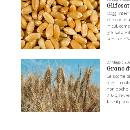
Glifosat
«Oggi interr
che continua
in cui, com
glifosato e 
senatore Sa
27 Maggio 20
Grano du
Le scorte di
mesi in ria
non poche 
2020, l’even
fare il punt