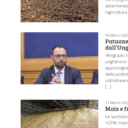
determinato
l’agricoltur
16 Marzo 202
Patuanel
dall’Un
«Ringrazio i
ungherese V
approvvigion
delle politi
sottolineand
[…]
11 Marzo 202
Mais e f
Le quotazio
+23% rispet