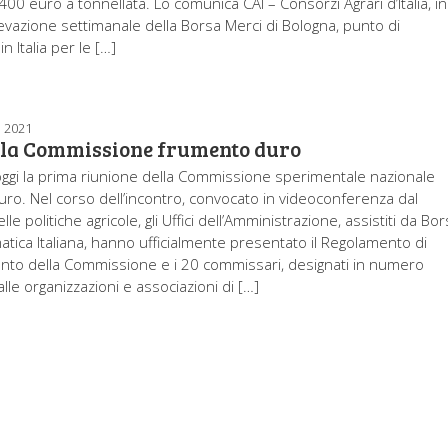
 400 euro a tonnellata. Lo comunica CAI – Consorzi Agrari d’Italia, in
ilevazione settimanale della Borsa Merci di Bologna, punto di
n Italia per le […]
 2021
 la Commissione frumento duro
 oggi la prima riunione della Commissione sperimentale nazionale
ro. Nel corso dell’incontro, convocato in videoconferenza dal
lle politiche agricole, gli Uffici dell’Amministrazione, assistiti da Bo
atica Italiana, hanno ufficialmente presentato il Regolamento di
to della Commissione e i 20 commissari, designati in numero
alle organizzazioni e associazioni di […]