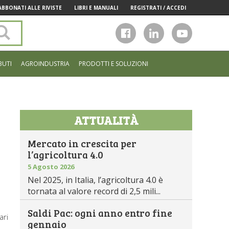
ABBONATI ALLE RIVISTE
LIBRI E MANUALI
REGISTRATI / ACCEDI
Cerca
nel
sito
BUTI
AGROINDUSTRIA
PRODOTTI E SOLUZIONI
ATTUALITÀ
Mercato in crescita per
l’agricoltura 4.0
5 Agosto 2026
Nel 2025, in Italia, l’agricoltura 4.0 è
tornata al valore record di 2,5 mili...
Saldi Pac: ogni anno entro fine
ari
gennaio