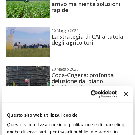
arrivo ma niente soluzioni
rapide
20 Maggio 2026
La strategia di CAI a tutela
degli agricoltori
20 Maggio 2026
Copa-Cogeca: profonda
delusione dal piano
fertilizzanti
6 Maggio 2026
Copa e Cogeca contro il
Questo sito web utilizza i cookie
Cbam: i fertilizzanti costano
Questo sito utilizza cookie di profilazione e di marketing,
troppo
anche di terze parti, per inviarti pubblicità e servizi in