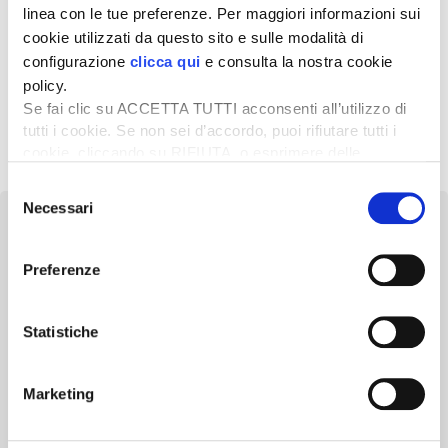
linea con le tue preferenze. Per maggiori informazioni sui
31 Marzo 2026
cookie utilizzati da questo sito e sulle modalità di
Scatta l’allarme costi per le
configurazione
clicca qui
e consulta la nostra cookie
aziende agricole
policy.
Se fai clic su ACCETTA TUTTI acconsenti all’utilizzo di
tutti i cookie. Se non sei d’accordo, puoi rifiutare tutti i
1
2
3
…
8
Successivo »
cookie, cliccando su RIFIUTA, o esprimere delle
preferenze selezionando le tipologie di cookie che
Selezione
desideri accettare e cliccando ACCETTA SELEZIONATI.
Necessari
del
consenso
Preferenze
Newsletter
Statistiche
Scopri un servizio d'informazione di alta qualità. Tagliato sulle tue
esigenze.
Marketing
ISCRIVITI