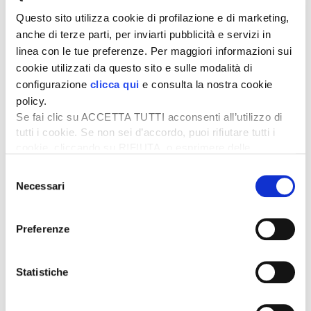
Questo sito utilizza cookie di profilazione e di marketing,
anche di terze parti, per inviarti pubblicità e servizi in
linea con le tue preferenze. Per maggiori informazioni sui
cookie utilizzati da questo sito e sulle modalità di
configurazione
clicca qui
e consulta la nostra cookie
La maiscoltura italiana sta affrontando un’evoluzione
policy.
senza precedenti: cambiamenti climatici sempre più
Se fai clic su ACCETTA TUTTI acconsenti all’utilizzo di
marcati, quadro normativo in evoluzione, esigenze
tutti i cookie. Se non sei d’accordo, puoi rifiutare tutti i
produttive crescenti e una pressione economica che
cookie, cliccando su RIFIUTA, o esprimere delle
impone di ottenere rese elevate con la massima
preferenze selezionando le tipologie di cookie che
efficienza. In questo scenario, le innovazioni proposte
Selezione
desideri accettare e cliccando ACCETTA SELEZIONATI.
da
Pioneer
e
Corteva Agriscience
rappresentano
Necessari
del
oggi un punto di riferimento concreto per chi vuole
consenso
affrontare la stagione con soluzioni affidabili,
sostenibili e altamente performanti.
Preferenze
Statistiche
Articoli del progetto