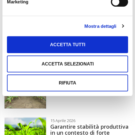
Marketing
5 Marzo 2026
Webinar on demand - Mais 3
certezze che creano valore
Mostra dettagli
2 Aprile 2026
ACCETTA TUTTI
Rinnovamento genetico che
guarda al futuro
ACCETTA SELEZIONATI
10 Aprile 2026
RIFIUTA
Post-precoce: Lortama 26, la
nuova strategia vincente
15 Aprile 2026
Garantire stabilità produttiva
in un contesto di forte