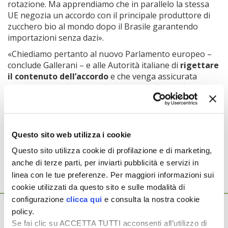
rotazione. Ma apprendiamo che in parallelo la stessa
UE negozia un accordo con il principale produttore di
zucchero bio al mondo dopo il Brasile garantendo
importazioni senza dazi».
«Chiediamo pertanto al nuovo Parlamento europeo –
conclude Gallerani – e alle Autorità italiane di
rigettare
il contenuto dell’accordo
e che venga assicurata
coerenza e tutela verso gli operatori e l’agricoltura
italiana ed europea».
Argomenti:
Questo sito web utilizza i cookie
COPROB
ZUCCHERO
Questo sito utilizza cookie di profilazione e di marketing,
anche di terze parti, per inviarti pubblicità e servizi in
linea con le tue preferenze. Per maggiori informazioni sui
cookie utilizzati da questo sito e sulle modalità di
Ti potrebbero interessare anche...
configurazione
clicca qui
e consulta la nostra cookie
2 Ottobre 2024
policy.
Lo zucchero italiano premia i bieticoltori
Se fai clic su ACCETTA TUTTI acconsenti all’utilizzo di