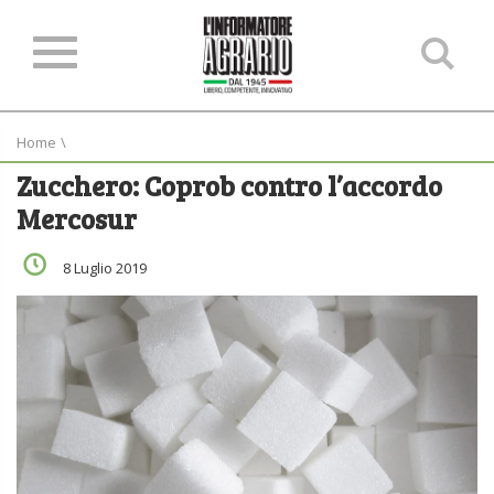
Ce
ne
sit
Home
\
Zucchero: Coprob contro l’accordo
Mercosur
8 Luglio 2019