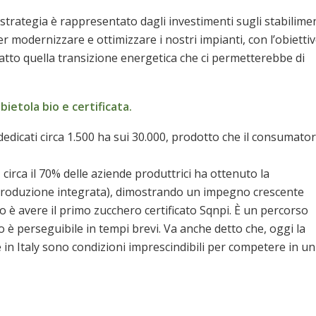
trategia è rappresentato dagli investimenti sugli stabilime
per modernizzare e ottimizzare i nostri impianti, con l’obietti
atto quella transizione energetica che ci permetterebbe di
ietola bio e certificata.
edicati circa 1.500 ha sui 30.000, prodotto che il consumato
irca il 70% delle aziende produttrici ha ottenuto la
e produzione integrata), dimostrando un impegno crescente
vo è avere il primo zucchero certificato Sqnpi. È un percorso
o è perseguibile in tempi brevi. Va anche detto che, oggi la
in Italy sono condizioni imprescindibili per competere in un