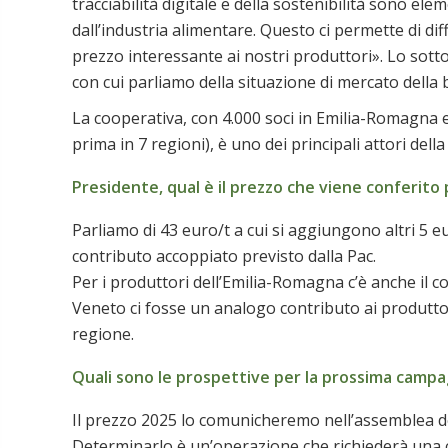
tracciabilità digitale e della sostenibilità sono e
dall’industria alimentare. Questo ci permette di di
prezzo interessante ai nostri produttori». Lo sott
con cui parliamo della situazione di mercato della 
La cooperativa, con 4.000 soci in Emilia-Romagna e 
prima in 7 regioni), è uno dei principali attori della 
Presidente, qual è il prezzo che viene conferito
Parliamo di 43 euro/t a cui si aggiungono altri 5 e
contributo accoppiato previsto dalla Pac.
Per i produttori dell’Emilia-Romagna c’è anche il c
Veneto ci fosse un analogo contributo ai produttori
regione.
Quali sono le prospettive per la prossima camp
Il prezzo 2025 lo comunicheremo nell’assemblea d
Determinarlo è un’operazione che richiederà una 