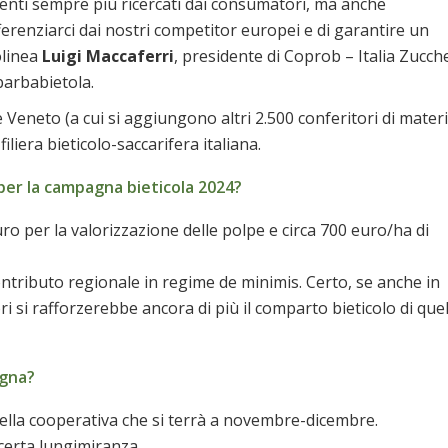
lementi sempre più ricercati dai consumatori, ma anche
fferenziarci dai nostri competitor europei e di garantire un
olinea
Luigi Maccaferri
, presidente di Coprob – Italia Zucch
barbabietola.
Veneto (a cui si aggiungono altri 2.500 conferitori di mater
filiera bieticolo-saccarifera italiana.
 per la campagna bieticola 2024?
uro per la valorizzazione delle polpe e circa 700 euro/ha di
ontributo regionale in regime de minimis. Certo, se anche in
 si rafforzerebbe ancora di più il comparto bieticolo di quel
agna?
ella cooperativa che si terrà a novembre-dicembre.
certa lungimiranza.