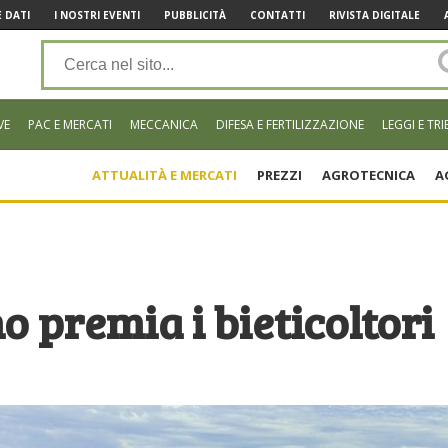
 DATI
I NOSTRI EVENTI
PUBBLICITÀ
CONTATTI
RIVISTA DIGITALE
VE
PAC E MERCATI
MECCANICA
DIFESA E FERTILIZZAZIONE
LEGGI E TRI
ATTUALITÀ E MERCATI
PREZZI
AGROTECNICA
A
o premia i bieticoltori