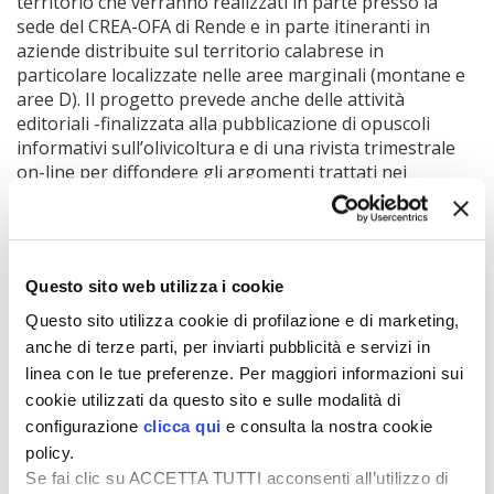
territorio che verranno realizzati in parte presso la
sede del CREA-OFA di Rende e in parte itineranti in
aziende distribuite sul territorio calabrese in
particolare localizzate nelle aree marginali (montane e
aree D). Il progetto prevede anche delle attività
editoriali -finalizzata alla pubblicazione di opuscoli
informativi sull’olivicoltura e di una rivista trimestrale
on-line per diffondere gli argomenti trattati nei
seminari e nei convegni oggetto di finanziamento e una
guida specifica sulla produzione biologica.
Questa serie di iniziative , si pongono l’obiettivo di
informare gli operatori del settore agricolo,
Questo sito web utilizza i cookie
agroalimentare e i tecnici del settore, tramite convegni,
Questo sito utilizza cookie di profilazione e di marketing,
seminari e attività dimostrative, mirati a divulgare le
anche di terze parti, per inviarti pubblicità e servizi in
tematiche più importanti e che maggiormente
linea con le tue preferenze. Per maggiori informazioni sui
affliggono il comparto creando un fondamentale
dialogo tra il mondo della Ricerca Scientifica e
cookie utilizzati da questo sito e sulle modalità di
l’imprenditore agricolo moderno sempre più indirizzato
configurazione
clicca qui
e consulta la nostra cookie
verso l’innovazione tecnologica e la necessità di
policy.
superare gli effetti devastanti del cambiamento
Se fai clic su ACCETTA TUTTI acconsenti all’utilizzo di