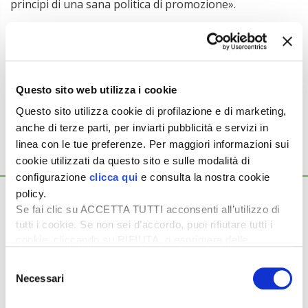
principi di una sana politica di promozione».
Argomenti:
Questo sito web utilizza i cookie
PRODOTTI DOP E IGP
PROMOZIONE
Questo sito utilizza cookie di profilazione e di marketing,
anche di terze parti, per inviarti pubblicità e servizi in
linea con le tue preferenze. Per maggiori informazioni sui
cookie utilizzati da questo sito e sulle modalità di
Ti potrebbero interessare anche...
configurazione
clicca qui
e consulta la nostra cookie
8 Luglio 2026
policy.
Consorzi di tutela più forti e con più
Se fai clic su ACCETTA TUTTI acconsenti all’utilizzo di
tutti i cookie. Se non sei d’accordo, puoi rifiutare tutti i
competenze
cookie, cliccando su RIFIUTA, o esprimere delle
Con il decreto ministeriale del 3 giugno scorso, sono state
preferenze selezionando le tipologie di cookie che
definite le disposizioni generali in materia di costituzione e
Selezione
desideri accettare e cliccando ACCETTA SELEZIONATI.
riconoscimento […]
Necessari
del
consenso
26 Gennaio 2024