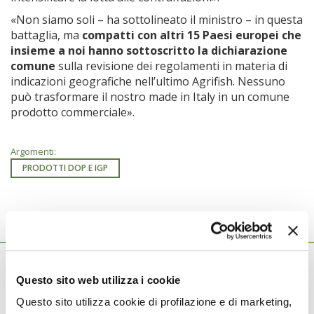
«Non siamo soli – ha sottolineato il ministro – in questa
battaglia, ma
compatti con altri 15 Paesi europei che
insieme a noi hanno sottoscritto la dichiarazione
comune
sulla revisione dei regolamenti in materia di
indicazioni geografiche nell’ultimo Agrifish. Nessuno
può trasformare il nostro made in Italy in un comune
prodotto commerciale».
Argomenti:
PRODOTTI DOP E IGP
Ti potrebbero interessare anche...
8 Luglio 2026
Consorzi di tutela più forti e con più
Questo sito web utilizza i cookie
competenze
Questo sito utilizza cookie di profilazione e di marketing,