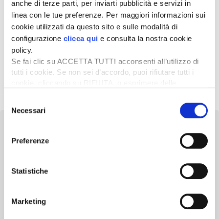
Con il decreto ministeriale del 3 giugno scorso, sono state
anche di terze parti, per inviarti pubblicità e servizi in
definite le disposizioni generali in materia di costituzione e
linea con le tue preferenze. Per maggiori informazioni sui
riconoscimento […]
cookie utilizzati da questo sito e sulle modalità di
26 Gennaio 2024
configurazione
clicca qui
e consulta la nostra cookie
L’import di mais e soia vale più dell’export
policy.
di formaggi e insaccati dop
Se fai clic su ACCETTA TUTTI acconsenti all’utilizzo di
tutti i cookie. Se non sei d’accordo, puoi rifiutare tutti i
Se la scorsa campagna ha visto una ripresa delle rese a
cookie, cliccando su RIFIUTA, o esprimere delle
ettaro del mais di circa il 29%, comunque dopo […]
preferenze selezionando le tipologie di cookie che
Selezione
desideri accettare e cliccando ACCETTA SELEZIONATI.
Necessari
del
consenso
Preferenze
Newsletter
Statistiche
Scopri un servizio d'informazione di alta qualità. Tagliato sulle tue
esigenze.
Marketing
ISCRIVITI