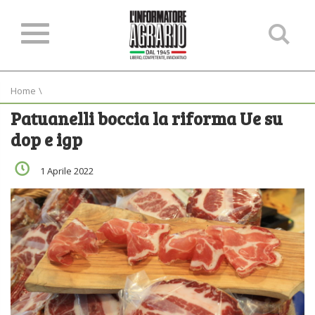
Ce
ne
sit
Home
\
Patuanelli boccia la riforma Ue su
dop e igp
1 Aprile 2022