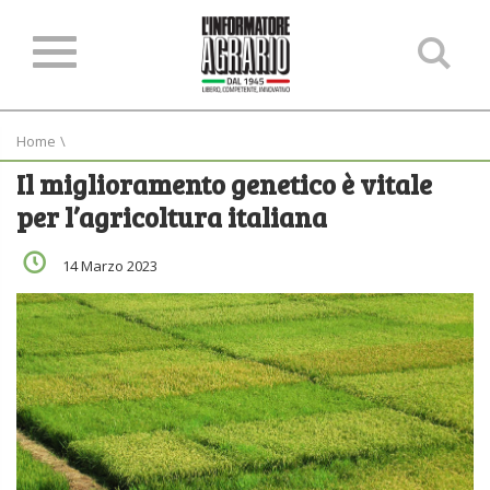
Ce
ne
sit
Home
\
Il miglioramento genetico è vitale
per l’agricoltura italiana
14 Marzo 2023