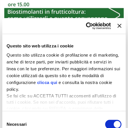
Questo sito web utilizza i cookie
Questo sito utilizza cookie di profilazione e di marketing,
anche di terze parti, per inviarti pubblicità e servizi in
linea con le tue preferenze. Per maggiori informazioni sui
cookie utilizzati da questo sito e sulle modalità di
configurazione
clicca qui
e consulta la nostra cookie
policy.
Se fai clic su ACCETTA TUTTI acconsenti all’utilizzo di
tutti i cookie. Se non sei d’accordo, puoi rifiutare tutti i
cookie, cliccando su RIFIUTA, o esprimere delle
preferenze selezionando le tipologie di cookie che
Selezione
desideri accettare e cliccando ACCETTA SELEZIONATI.
Necessari
del