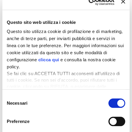
Questo sito web utilizza i cookie
Questo sito utilizza cookie di profilazione e di marketing,
anche di terze parti, per inviarti pubblicità e servizi in
linea con le tue preferenze. Per maggiori informazioni sui
cookie utilizzati da questo sito e sulle modalità di
configurazione
clicca qui
e consulta la nostra cookie
Oltre a presentare prodotti, sistemi e servizi,
policy.
Fieragricola è anche un punto di incontro per
Se fai clic su ACCETTA TUTTI acconsenti all’utilizzo di
informarsi sulle tematiche attuali del settore agricolo,
tutti i cookie. Se non sei d’accordo, puoi rifiutare tutti i
con un’
ampia offerta di workshop e convegni
per un
cookie, cliccando su RIFIUTA, o esprimere delle
pubblico sempre più attento alle novità e soprattutto
preferenze selezionando le tipologie di cookie che
agli indirizzi «green». Molti di questi eventi saranno
Selezione
desideri accettare e cliccando ACCETTA SELEZIONATI.
organizzati da Edizioni L’Informatore Agrario nell’
Area
Necessari
del
forum Vigneto
del Padiglione 4 e nell’
Area forum
consenso
Nutrizione e difesa sostenibile
nel Padiglione 7.
Preferenze
Un’altra iniziativa di Edizioni L’Informatore Agrario è
l’ormai affermato appuntamento con il
Dynamic Show,