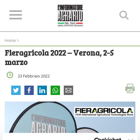
Ce
ne
sit
Home
\
Fieragricola 2022 – Verona, 2-5
marzo
23 Febbraio 2022