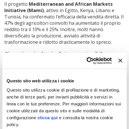
Il progetto
Mediterranean and African Markets
Initiative (Mami)
, attivo in Egitto, Kenya, Libano e
Tunisia, ha confermato l’efficacia della vendita diretta. Il
47% degli agricoltori coinvolti ha aumentato il proprio
reddito tra il 10% e il 25%. Inoltre, molti hanno
diversificato la produzione, avviato attività di
trasformazione e ridotto drasticamente lo spreco.
Giovani agricoltori e futuro sostenibile
Il “Manifesto giovanile – Alleanza per il cibo locale” ha
dato voce a una nuova generazione di agricoltori. I
giovani hanno chiesto mercati
equi, inclusivi e
Questo sito web utilizza i cookie
orientati al futuro
, capaci di ricostruire il legame tra
Questo sito utilizza cookie di profilazione e di marketing,
cibo, persone e pianeta. L’assemblea si è chiusa con la
cerimonia degli “Oscar” dei mercati contadini mondiali al
anche di terze parti, per inviarti pubblicità e servizi in
Circo Massimo, celebrando chi lavora ogni giorno per
linea con le tue preferenze. Per maggiori informazioni sui
un’agricoltura più giusta.
cookie utilizzati da questo sito e sulle modalità di
configurazione
clicca qui
e consulta la nostra cookie
Tratto dall’articolo pubblicato su
L’Informatore Agrario
n.
policy.
35-36/2025