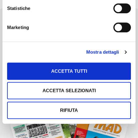
Statistiche
Marketing
Newsletter
Mostra dettagli
Scopri un servizio d'informazione di alta qualità. Tagliato sulle tue
esigenze.
ACCETTA TUTTI
ISCRIVITI
ACCETTA SELEZIONATI
RIFIUTA