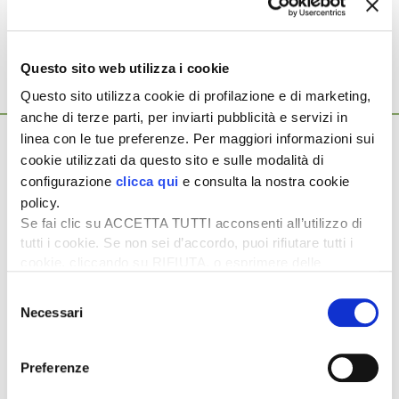
BILANCIO UE
CONFAGRICOLTURA
Questo sito web utilizza i cookie
Questo sito utilizza cookie di profilazione e di marketing,
Ti potrebbero interessare anche...
anche di terze parti, per inviarti pubblicità e servizi in
22 Aprile 2026
linea con le tue preferenze. Per maggiori informazioni sui
Il Parlamento europeo vuole aumentare il
cookie utilizzati da questo sito e sulle modalità di
bilancio della Pac
configurazione
clicca qui
e consulta la nostra cookie
policy.
Dopo sei mesi di lavoro il Parlamento europeo adotterà la
sua posizione preliminare sul bilancio UE entro fine aprile,
Se fai clic su ACCETTA TUTTI acconsenti all’utilizzo di
chiedendo […]
tutti i cookie. Se non sei d’accordo, puoi rifiutare tutti i
cookie, cliccando su RIFIUTA, o esprimere delle
10 Novembre 2025
preferenze selezionando le tipologie di cookie che
Bilancio UE: von der Leyen propone le
Selezione
desideri accettare e cliccando ACCETTA SELEZIONATI.
Necessari
del
prime modifiche
consenso
«Gentile Presidente Metsola, gentile Primo Ministro
Frederiksen, l’attuale bilancio dell’UE è stato concepito per un
Preferenze
mondo che non esiste più. […]