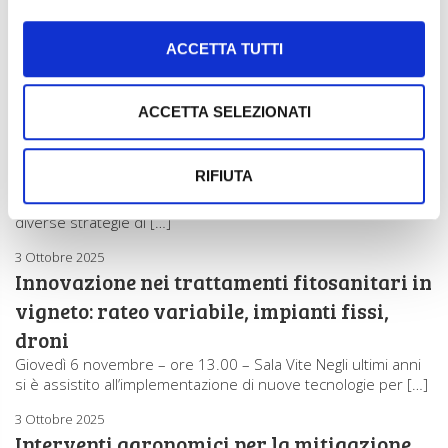
strategie di difesa
Mercoledì 5 novembre – ore 10.00 – Sala Vite Cambiamenti
climatici e riduzione della disponibilità di insetticidi a seguito
ACCETTA TUTTI
del […]
3 Ottobre 2025
ACCETTA SELEZIONATI
Equilibrio biologico del vigneto e controllo
di Planococcus ficus
RIFIUTA
Giovedì 6 novembre – ore 10.00 – Sala Vite L’incremento
della biodiversità vegetale negli interfilari ottenuta attraverso
diverse strategie di […]
3 Ottobre 2025
Innovazione nei trattamenti fitosanitari in
vigneto: rateo variabile, impianti fissi,
droni
Giovedì 6 novembre – ore 13.00 – Sala Vite Negli ultimi anni
si è assistito all’implementazione di nuove tecnologie per […]
3 Ottobre 2025
Interventi agronomici per la mitigazione