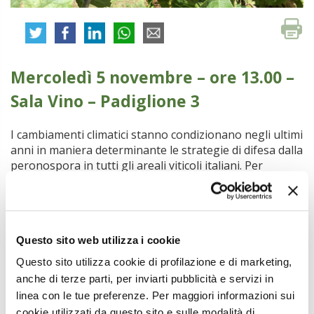
Mercoledì 5 novembre – ore 13.00 –
Sala Vino – Padiglione 3
I cambiamenti climatici stanno condizionano negli ultimi
anni in maniera determinante le strategie di difesa dalla
peronospora in tutti gli areali viticoli italiani. Per
limitare la dannosità del patogeno è necessario
conoscere gli aspetti bio-epidemiologici di Plasmopara
viticola e su come le condizioni predisponenti sempre
più influenzate dalle mutate climatiche possono
Questo sito web utilizza i cookie
aumentare il rischio della malattia, puntando per
quanto più possibile a limitare le manifestazioni delle
Questo sito utilizza cookie di profilazione e di marketing,
infezioni primarie.
anche di terze parti, per inviarti pubblicità e servizi in
Relatore:
Gabriele Posenato, Agrea Centro Studi
linea con le tue preferenze. Per maggiori informazioni sui
cookie utilizzati da questo sito e sulle modalità di