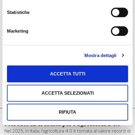
Sabato 14 novembre dalle ore 15 alle 16, room 2
Statistiche
Relatori:
Eugenio Cavallo, Marcella Biddoccu, Niccolò
Marketing
Pampuro e Giorgia Bagagiolo,
CNR Stems
Federica Caffaro,
Università degli studi di Roma
Tre
Mostra dettagli
registrati
ACCETTA TUTTI
ACCETTA SELEZIONATI
Ti potrebbero interessare anche...
RIFIUTA
5 Agosto 2026
Mercato in crescita per l’agricoltura 4.0
Nel 2025, in Italia, l’agricoltura 4.0 è tornata al valore record di