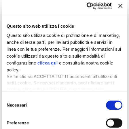
Copernicus per l’innovazione in agricoltura
Venerdì 13 novembre dalle ore 10 alle 11, room 2
Relatore: Bernardo De Bernardinis,
Copernicus Academy
Questo sito web utilizza i cookie
registrati
Questo sito utilizza cookie di profilazione e di marketing,
anche di terze parti, per inviarti pubblicità e servizi in
linea con le tue preferenze. Per maggiori informazioni sui
cookie utilizzati da questo sito e sulle modalità di
configurazione
clicca qui
e consulta la nostra cookie
policy.
Se fai clic su ACCETTA TUTTI acconsenti all’utilizzo di
tutti i cookie. Se non sei d’accordo, puoi rifiutare tutti i
cookie, cliccando su RIFIUTA, o esprimere delle
preferenze selezionando le tipologie di cookie che
Selezione
desideri accettare e cliccando ACCETTA SELEZIONATI.
Necessari
del
Agricoltura sostenibile e innovazione
consenso
tecnologica: opportunità e sfide imposte dai
cambiamenti climatici
Preferenze