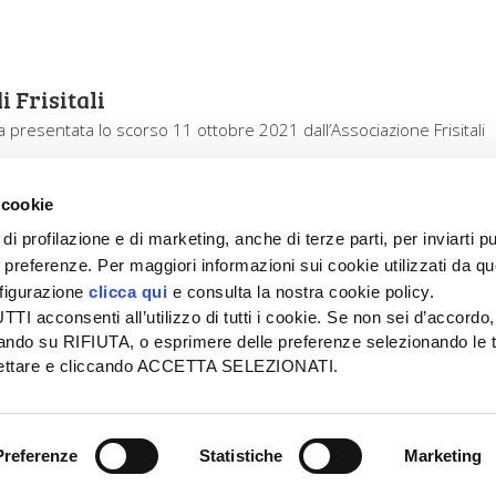
 Frisitali
nza presentata lo scorso 11 ottobre 2021 dall’Associazione Frisitali
 cookie
di profilazione e di marketing, anche di terze parti, per inviarti pu
ue preferenze. Per maggiori informazioni sui cookie utilizzati da q
nfigurazione
clicca qui
e consulta la nostra cookie policy.
SEDE
PUBBLICITÀ
I acconsenti all’utilizzo di tutti i cookie. Se non sei d’accordo,
Tel + 39.045.8057511
Tel + 39.045.
liccando su RIFIUTA, o esprimere delle preferenze selezionando le t
info@informatoreagrario.it
pubblicita@inf
ccettare e cliccando ACCETTA SELEZIONATI.
l
-
Tutti i diritti riservati -
Partita iva: 00230010233
Reg. imp. di Verona nr. 0
Preferenze
Statistiche
Marketing
 E COOKIE POLICY
| ACCESSIBILITÀ
| GESTIONE DELLE SEGN