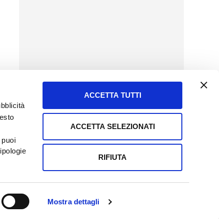
ACCETTA TUTTI
bblicità
uesto
ACCETTA SELEZIONATI
SERVIZIO CLIENTI
 puoi
8057523
Tel + 39.045.8009480
ipologie
ormatoreagrario.it
clienti@informatoreagrario.it
RIFIUTA
0230010233
Capitale sociale: Euro 510.000,00 i.v.
Mostra dettagli
ALAZIONI