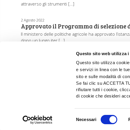
attraverso gli strumenti […]
2 Agosto 2022
Approvato il Programma di selezione di
Il ministero delle politiche agricole ha approvato l’ista
dopo un lungo iter […]
Questo sito web utilizza i
Questo sito utilizza cookie 
e servizi in linea con le t
sito e sulle modalità di co
Se fai clic su ACCETTA TUTT
rifiutare tutti i cookie, c
di cookie che desideri a
EDIZIONI L'INFORMATORE AGRARIO Srl
Via Bencivenga-Biondiani, 16 - 37133 Verona - I
Selezione
© 2026 Edizioni L'informatore Agrario S.r.
Necessari
del
PRIVACY
consenso