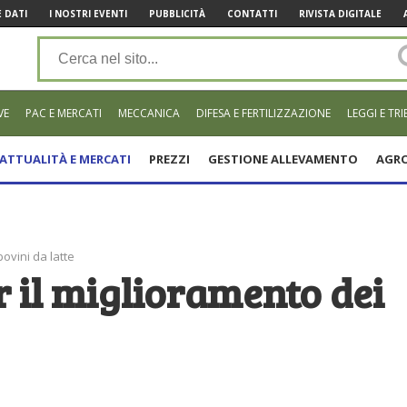
 DATI
I NOSTRI EVENTI
PUBBLICITÀ
CONTATTI
RIVISTA DIGITALE
VE
PAC E MERCATI
MECCANICA
DIFESA E FERTILIZZAZIONE
LEGGI E TRI
ATTUALITÀ E MERCATI
PREZZI
GESTIONE ALLEVAMENTO
AGRO
bovini da latte
er il miglioramento dei