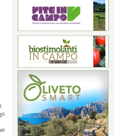
l
gli
ali