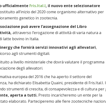
o ufficialmente
Fris.Ital.I
,
il nuovo ente selezionatore
costituito all’inizio del 2020 come organismo alternativo per
glioramento genetico in zootecnia.
sociazione può avere l’assegnazione del Libro
tività,
attraverso l’erogazione di attività di varia natura a
 latte bovino in Italia.
inergy che fornirà servizi innovativi agli allevatori
,
corso agli strumenti digitali.
ituito a livello ministeriale che dovrà valutare il programma
iazione degli allevatori.
mativa europea del 2016 che ha aperto il settore del
, ha dichiarato Elisabetta Quaini, presidente di Fris.Ital.I. I
ndo strumenti di crescita, di consapevolezza e di cultura per 
nte, aperta a tutti.
Presto incaricheremo un ente per la
stato elaborato. Parteciperemo alle fiere zootecniche nazion