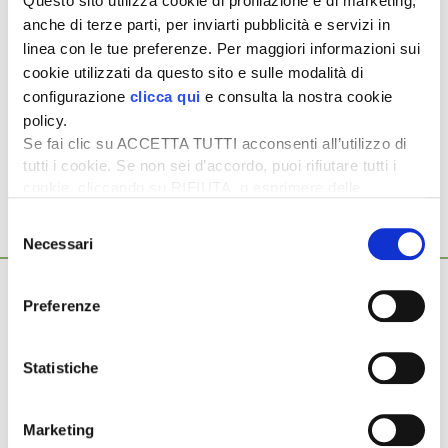
Questo sito utilizza cookie di profilazione e di marketing,
del latte non sia finita e che si possa
scendere sotto i
anche di terze parti, per inviarti pubblicità e servizi in
20 euro/100 L nelle prossime settimane
.
linea con le tue preferenze. Per maggiori informazioni sui
cookie utilizzati da questo sito e sulle modalità di
configurazione
clicca qui
e consulta la nostra cookie
policy.
Argomenti:
Se fai clic su ACCETTA TUTTI acconsenti all’utilizzo di
LATTE
tutti i cookie. Se non sei d’accordo, puoi rifiutare tutti i
cookie, cliccando su RIFIUTA, o esprimere delle
preferenze selezionando le tipologie di cookie che
Selezione
desideri accettare e cliccando ACCETTA SELEZIONATI.
Necessari
del
Ti potrebbero interessare anche...
consenso
9 Luglio 2026
Cinque pilastri per proteggere la zootecnia
Preferenze
europea
zootecnia, un settore fragile da proteggere Non più il “grande
Statistiche
imputato” del cambiamento climatico, ma un settore fragile,
strategico e […]
Marketing
2 Luglio 2026