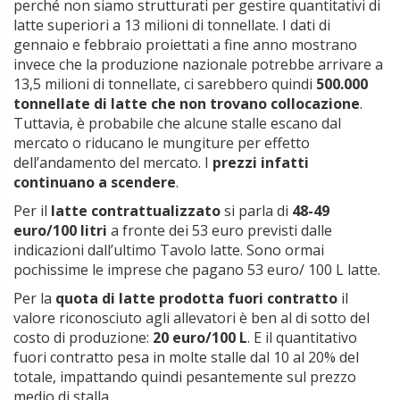
perché non siamo strutturati per gestire quantitativi di
latte superiori a 13 milioni di tonnellate. I dati di
gennaio e febbraio proiettati a fine anno mostrano
invece che la produzione nazionale potrebbe arrivare a
13,5 milioni di tonnellate, ci sarebbero quindi
500.000
tonnellate di latte che non trovano collocazione
.
Tuttavia, è probabile che alcune stalle escano dal
mercato o riducano le mungiture per effetto
dell’andamento del mercato. I
prezzi infatti
continuano a scendere
.
Per il
latte contrattualizzato
si parla di
48-49
euro/100 litri
a fronte dei 53 euro previsti dalle
indicazioni dall’ultimo Tavolo latte. Sono ormai
pochissime le imprese che pagano 53 euro/ 100 L latte.
Per la
quota di latte prodotta fuori contratto
il
valore riconosciuto agli allevatori è ben al di sotto del
costo di produzione:
20 euro/100 L
. E il quantitativo
fuori contratto pesa in molte stalle dal 10 al 20% del
totale, impattando quindi pesantemente sul prezzo
medio di stalla.