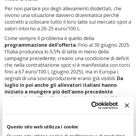
Per non parlare poi degli allevamenti disdettati, che
vivono una situazione davvero drammatica perché
costretti a collocare tutto il loro latte sul mercato spot a
valori intorno a 20-25 euro/100 L.
Come sempre il problema è quello della
programmazione dell’offerta
. Fino al 30 giugno 2025
l’Italia produceva lo 0,5% di latte in meno della
campagna precedente, creano una condizione di deficit
che nella contrattazione spot si è manifestata con corsi
fino a 67 euro/100 L (giugno 2025), ma in Europa i
segnali di una sovraproduzione erano già visibili.
Da
luglio in poi anche gli allevatori italiani hanno
iniziato a mungere più dell’anno precedente
arrivando a +6% a dicembre e creando quindi le
premesse per una discesa dei prezzi
, a fronte anche
di un calo di domanda dovuto a repentino
deterioramento dell’andamento economico a livello
globale.
Questo sito web utilizza i cookie
Alcuni operatori temono che la discesa delle quotazioni