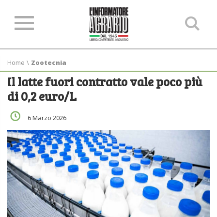
Ce
ne
sit
Home
\
Zootecnia
Il latte fuori contratto vale poco più
di 0,2 euro/L
6 Marzo 2026