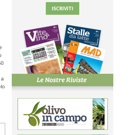
ISCRIVITI
e
o
50
 a
olo