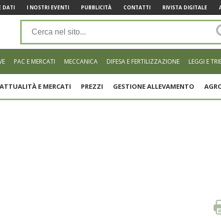
 DATI
I NOSTRI EVENTI
PUBBLICITÀ
CONTATTI
RIVISTA DIGITALE
VE
PAC E MERCATI
MECCANICA
DIFESA E FERTILIZZAZIONE
LEGGI E TRI
ATTUALITÀ E MERCATI
PREZZI
GESTIONE ALLEVAMENTO
AGRO