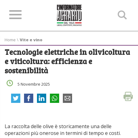
Ce
ne
sit
Home
\
Vite e vino
Tecnologie elettriche in olivicoltura
e viticoltura: efficienza e
sostenibilità
5 Novembre 2025
Tecnologie elettriche in olivicoltura e viticoltura:
efficienza e sostenibilità
La raccolta delle olive è storicamente una delle
operazioni più onerose in termini di tempo e costi.