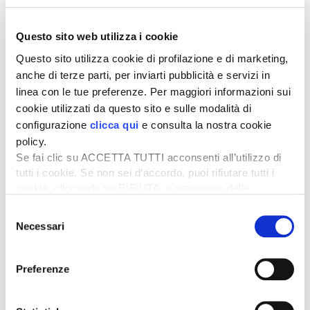
Ottimi per olive tenaci
Svantaggi:
Questo sito web utilizza i cookie
Necessità di compressore (ingombrante e
Questo sito utilizza cookie di profilazione e di marketing,
rumoroso)
anche di terze parti, per inviarti pubblicità e servizi in
Maggiore manutenzione (guarnizioni,
linea con le tue preferenze. Per maggiori informazioni sui
lubrificazione)
cookie utilizzati da questo sito e sulle modalità di
Emissioni e consumo di carburante se il
configurazione
clicca qui
e consulta la nostra cookie
compressore è azionato da un motore
policy.
endotermico
Se fai clic su ACCETTA TUTTI acconsenti all’utilizzo di
Abbacchiatori a motore a scoppio.
Azionati da un
tutti i cookie. Se non sei d’accordo, puoi rifiutare tutti i
motore a benzina che mette in movimento i pettini
cookie, cliccando su RIFIUTA, o esprimere delle
(oggi poco diffusi perchè spesso sostituiti da soluzioni
preferenze selezionando le tipologie di cookie che
Selezione
elettriche o pneumatiche).
desideri accettare e cliccando ACCETTA SELEZIONATI.
Necessari
del
Vantaggi:
consenso
Autonomia elevata ma comunque legata alla
Preferenze
disponibilità di carburante
Potenza elevata