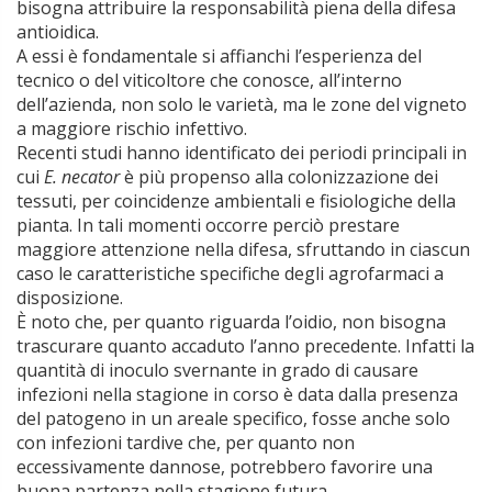
bisogna attribuire la responsabilità piena della difesa
antioidica.
A essi è fondamentale si affianchi l’esperienza del
tecnico o del viticoltore che conosce, all’interno
dell’azienda, non solo le varietà, ma le zone del vigneto
a maggiore rischio infettivo.
Recenti studi hanno identificato dei periodi principali in
cui
E. necator
è più propenso alla colonizzazione dei
tessuti, per coincidenze ambientali e fisiologiche della
pianta. In tali momenti occorre perciò prestare
maggiore attenzione nella difesa, sfruttando in ciascun
caso le caratteristiche specifiche degli agrofarmaci a
disposizione.
È noto che, per quanto riguarda l’oidio, non bisogna
trascurare quanto accaduto l’anno precedente. Infatti la
quantità di inoculo svernante in grado di causare
infezioni nella stagione in corso è data dalla presenza
del patogeno in un areale specifico, fosse anche solo
con infezioni tardive che, per quanto non
eccessivamente dannose, potrebbero favorire una
buona partenza nella stagione futura.