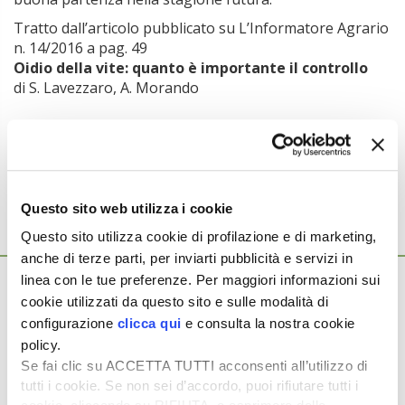
Tratto dall’articolo pubblicato su L’Informatore Agrario
n. 14/2016 a pag. 49
Oidio della vite: quanto è importante il controllo
di S. Lavezzaro, A. Morando
Argomenti:
OIDIO
Questo sito web utilizza i cookie
Questo sito utilizza cookie di profilazione e di marketing,
Ti potrebbero interessare anche...
anche di terze parti, per inviarti pubblicità e servizi in
18 Ottobre 2022
linea con le tue preferenze. Per maggiori informazioni sui
Grano duro: le varietà più resistenti alle
cookie utilizzati da questo sito e sulle modalità di
malattie fungine
configurazione
clicca qui
e consulta la nostra cookie
policy.
Nell’annata agraria 2021-2022 il Consiglio per la ricerca in
Se fai clic su ACCETTA TUTTI acconsenti all’utilizzo di
agricoltura e l’analisi dell’economia agraria (CREA) – Centro di
ricerca Ingegneria […]
tutti i cookie. Se non sei d’accordo, puoi rifiutare tutti i