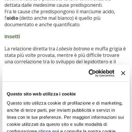
dettata dalle medesime cause predisponenti.
Fra le cause che predispongono il marciume acido,
l’
oidio
(detto anche mal bianco) è quello più
documentato e anche quantificato.
Insetti
La relazione diretta tra
Lobesia botrana
e muffa grigia è
stata più volte provata, mentre è più difficile trovare
una correlazione tra lo sviluppo del lepidottero e il
marciume acido. Non bisogna dimenticare che gli insetti
sono la più probabile causa di colonizzazione dell’uva
da parte dei funghi responsabili del marciume acido, in
particolare i drosofilidi (specie
Drosophila melanogaster
e
Drosophila suzukii
).
Questo sito web utilizza i cookie
Tratto dall’articolo pubblicato su
L’Informatore Agrario
n.
Questo sito utilizza cookie di profilazione e di marketing,
19/2017 a pag. 35
anche di terze parti, per inviarti pubblicità e servizi in
Il marciume acido della vite: contenerlo per salvare
linea con le tue preferenze. Per maggiori informazioni sui
la qualità
cookie utilizzati da questo sito e sulle modalità di
di S. Lavezzaro, A. Morando
configurazione
clicca qui
e consulta la nostra cookie