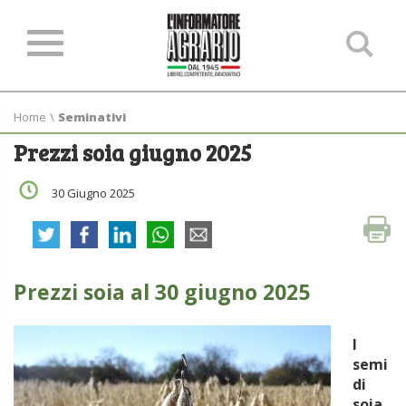
Ce
ne
sit
Home
\
Seminativi
Prezzi soia giugno 2025
30 Giugno 2025
Prezzi soia al 30 giugno 2025
I
semi
di
soia