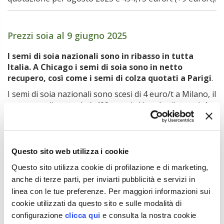
Prezzi soia al 9 giugno 2025
I semi di soia nazionali sono in ribasso in tutta
Italia. A Chicago i semi di soia sono in netto
recupero, così come i semi di colza quotati a Parigi
.
I semi di soia nazionali sono scesi di 4 euro/t a Milano, il
prezzo medio attuale è 409 euro/t. Uguale ribasso (-4
euro/t) a Bologna: il prezzo medio attuale è di 411,50
euro/t.
Prezzi in recupero a Chicago per i semi di soia: il prezzo
Questo sito web utilizza i cookie
per luglio (+15,4 cent/bushel) è ora 1.057,2 cent/bushel.
Per agosto la quotazione attuale è 1.050,6 cent/bushel.
Questo sito utilizza cookie di profilazione e di marketing,
anche di terze parti, per inviarti pubblicità e servizi in
Forte recupero per i semi di colza quotati sul Matif: la
quotazione per agosto 2025 è 485,75 euro/t (+11,25
linea con le tue preferenze. Per maggiori informazioni sui
euro/t).
cookie utilizzati da questo sito e sulle modalità di
configurazione
clicca qui
e consulta la nostra cookie