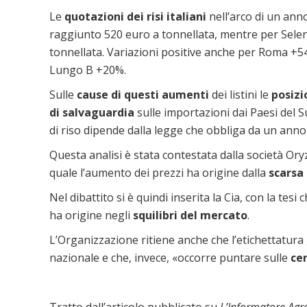
Le
quotazioni dei risi italiani
nell’arco di un an
raggiunto 520 euro a tonnellata, mentre per Selen
tonnellata. Variazioni positive anche per Roma +
Lungo B +20%.
Sulle
cause di questi aumenti
dei listini le
posizi
di salvaguardia
sulle importazioni dai Paesi del S
di riso dipende dalla legge che obbliga da un ann
Questa analisi è stata contestata dalla società Ory
quale l’aumento dei prezzi ha origine dalla
scarsa 
Nel dibattito si è quindi inserita la Cia, con la tes
ha origine negli
squilibri del mercato
.
L’Organizzazione ritiene anche che l’etichettatur
nazionale e che, invece, «occorre puntare sulle
cer
Tratto dall’articolo pubblicato su
L’Informatore Agr