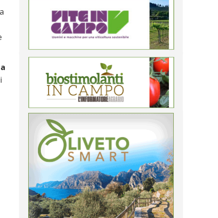
ha
e
la
i