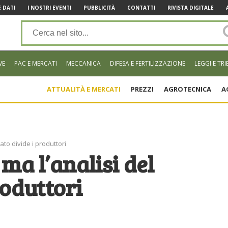
 DATI
I NOSTRI EVENTI
PUBBLICITÀ
CONTATTI
RIVISTA DIGITALE
VE
PAC E MERCATI
MECCANICA
DIFESA E FERTILIZZAZIONE
LEGGI E TRI
ATTUALITÀ E MERCATI
PREZZI
AGROTECNICA
A
cato divide i produttori
 ma l’analisi del
roduttori