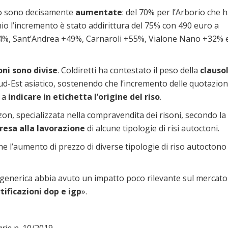
no sono decisamente
aumentate
: del 70% per l’Arborio che 
io l’incremento è stato addirittura del 75% con 490 euro a
54%, Sant’Andrea +49%, Carnaroli +55%, Vialone Nano +32% 
oni sono divise
. Coldiretti ha contestato il peso della
clauso
ud-Est asiatico, sostenendo che l’incremento delle quotazion
o a
indicare in etichetta l’origine del riso
.
zon, specializzata nella compravendita dei risoni, secondo la
resa alla lavorazione
di alcune tipologie di risi autoctoni.
i che l’aumento di prezzo di diverse tipologie di riso autoctono
a generica abbia avuto un impatto poco rilevante sul mercato
tificazioni dop e igp
».
ario
n. 10/2019