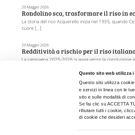
20 Maggio 2026
Rondolino sca, trasformare il riso in e
La storia del riso Acquerello inizia nel 1935, quando C
cuore […]
20 Maggio 2026
Redditività a rischio per il riso italian
La campagna 2025-2026 si avvia verso la conclusione in u
Questo sito web utilizza i
Questo sito utilizza cookie 
e servizi in linea con le t
sito e sulle modalità di co
Se fai clic su ACCETTA TUTT
rifiutare tutti i cookie, c
di cookie che desideri a
EDIZIONI L'INFORMATORE AGRARIO Srl
Via Bencivenga-Biondiani, 16 - 37133 Verona - I