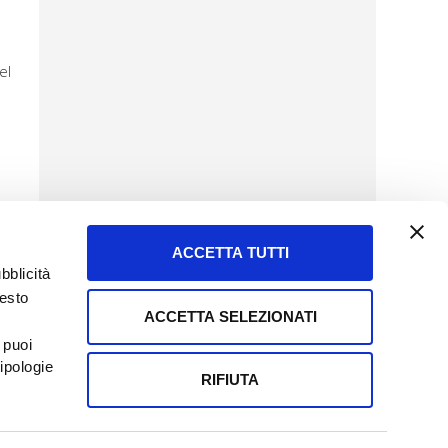
el
ACCETTA TUTTI
bblicità
uesto
ACCETTA SELEZIONATI
SERVIZIO CLIENTI
 puoi
8057523
Tel + 39.045.8009480
ipologie
ormatoreagrario.it
clienti@informatoreagrario.it
RIFIUTA