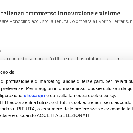
ccellenza attraverso innovazione e visione
esare Rondolino acquistò la Tenuta Colombara a Livorno Ferraris, n
o
n contesto sempre più difficile per il riso italiano. Le ultime […]
 cookie
di profilazione e di marketing, anche di terze parti, per inviarti pu
ue preferenze. Per maggiori informazioni sui cookie utilizzati da q
nfigurazione
clicca qui
e consulta la nostra cookie policy.
SEDE
PUBBLICITÀ
I acconsenti all’utilizzo di tutti i cookie. Se non sei d’accordo,
Tel + 39.045.8057511
Tel + 39.045.
liccando su RIFIUTA, o esprimere delle preferenze selezionando le t
info@informatoreagrario.it
pubblicita@inf
ccettare e cliccando ACCETTA SELEZIONATI.