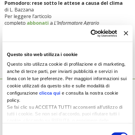
Pomodoro: rese sotto le attese a causa del clima
di L. Bazzana
Per leggere l’articolo
completo
abbonati
a
L’Informatore Agrario
Argomenti:
POMODORO DA INDUSTRIA
Questo sito web utilizza i cookie
Questo sito utilizza cookie di profilazione e di marketing,
anche di terze parti, per inviarti pubblicità e servizi in
Ti potrebbero interessare anche...
linea con le tue preferenze. Per maggiori informazioni sui
cookie utilizzati da questo sito e sulle modalità di
10 Giugno 2026
Pomodoro al Centro-Sud a rischio anarchia
configurazione
clicca qui
e consulta la nostra cookie
policy.
Il potenziale del pomodoro da industria italiano si attesta sui
Se fai clic su ACCETTA TUTTI acconsenti all’utilizzo di
5,8 milioni di t ma la campagna 2026 viaggia a […]
tutti i cookie. Se non sei d’accordo, puoi rifiutare tutti i
19 Maggio 2026
cookie, cliccando su RIFIUTA, o esprimere delle
Pomodoro da industria: depositati i
preferenze selezionando le tipologie di cookie che
Selezione
contratti per la campagna 2026
desideri accettare e cliccando ACCETTA SELEZIONATI.