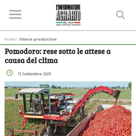
Ce
ne
sit
Home
\
Filiere produttive
Pomodoro: rese sotto le attese a
causa del clima
15 Settembre 2025