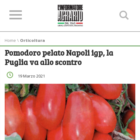
Ce
ne
sit
Home
\
Orticoltura
Pomodoro pelato Napoli igp, la
Puglia va allo scontro
19 Marzo 2021