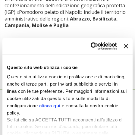
confezionamento dell’indicazione geografica protetta
(IGP) «Pomodoro pelato di Napoli» include il territorio
amministrativo delle regioni:
Abruzzo, Basilicata,
Campania, Molise e Puglia
.
Argomenti:
POMODORO
POMODORO DA INDUSTRIA
PRODOTTI DOP E IGP
Questo sito web utilizza i cookie
Questo sito utilizza cookie di profilazione e di marketing,
anche di terze parti, per inviarti pubblicità e servizi in
Ti potrebbero interessare anche...
linea con le tue preferenze. Per maggiori informazioni sui
29 Aprile 2026
cookie utilizzati da questo sito e sulle modalità di
Pomodoro Cuore di bue, produzione e
configurazione
clicca qui
e consulta la nostra cookie
qualità a confronto
policy.
Se fai clic su ACCETTA TUTTI acconsenti all’utilizzo di
Pomodoro Cuore di Bue mercato qualità Il pomodoro Cuore
tutti i cookie. Se non sei d’accordo, puoi rifiutare tutti i
di Bue rappresenta una delle tipologie più apprezzate nel
panorama orticolo […]
cookie, cliccando su RIFIUTA, o esprimere delle