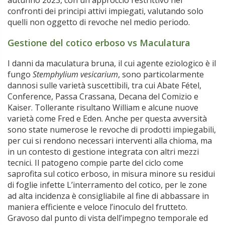
autunno 2023, con un approccio restrittivo nei
confronti dei principi attivi impiegati, valutando solo
quelli non oggetto di revoche nel medio periodo.
Gestione del cotico erboso vs Maculatura
I danni da maculatura bruna, il cui agente eziologico è il
fungo
Stemphylium vesicarium
, sono particolarmente
dannosi sulle varietà suscettibili, tra cui Abate Fétel,
Conference, Passa Crassana, Decana del Comizio e
Kaiser. Tollerante risultano William e alcune nuove
varietà come Fred e Eden. Anche per questa avversità
sono state numerose le revoche di prodotti impiegabili,
per cui si rendono necessari interventi alla chioma, ma
in un contesto di gestione integrata con altri mezzi
tecnici. Il patogeno compie parte del ciclo come
saprofita sul cotico erboso, in misura minore su residui
di foglie infette L’interramento del cotico, per le zone
ad alta incidenza è consigliabile al fine di abbassare in
maniera efficiente e veloce l’inoculo del frutteto.
Gravoso dal punto di vista dell’impegno temporale ed