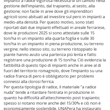
impianto a radice vigorosa necessita di un cambio nella
gestione dell’impianto, dal trapianto, al sesto, alla
gestione; non facile in aree dove gli imprenditori
agricoli sono abituati ad investire sul pero in impianti a
medio-alta densità. Per questo motivo, sono stati
riportati dati due impianti effettuati in areale ferrarese,
dove le produzioni 2025 si sono attestate sulle 15
ton/ha in un impianto alla quarta foglia e sulle 30
ton/ha in un impianto in piena produzione, su terreno
vergine; nello stesso sito, su terreno ristoppiato le
piante hanno avuto una partenza più lenta e fatto
registrare una produzione di 15 ton/ha. Ciò evidenzia la
fattibilità di questo tipo di impianti anche in aree al di
fuori del territorio romagnolo, dove l’impianto su una
radice franca di pero è obbligatorio per problemi
connessi alla clorosi ferrica.
Per questa tipologia di radice, il materiale “a radice
nuda” tende a ritardare l’entrata in produzione in
quanto ha difficoltà all’attecchimento post trapianto;
spesso si notano morie anche del 15/30% e ciò non è
economicamente sostenibile. UNAPera ha instaurato