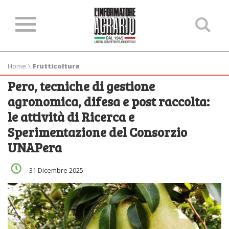
Ce
ne
sit
Home
\
Frutticoltura
Pero, tecniche di gestione
agronomica, difesa e post raccolta:
le attività di Ricerca e
Sperimentazione del Consorzio
UNAPera
31 Dicembre 2025