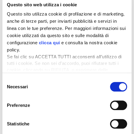
nazionale adeguato?
Questo sito web utilizza i cookie
Credo che sia quanto mai urgente
convocare il tavolo
Questo sito utilizza cookie di profilazione e di marketing,
di filiera corilicola nazionale
presso il Ministero, che
anche di terze parti, per inviarti pubblicità e servizi in
esiste ma non viene riunito da tempo. Bisogna adottare
linea con le tue preferenze. Per maggiori informazioni sui
misure urgenti per sostenere il settore, con interventi
cookie utilizzati da questo sito e sulle modalità di
rapidi per garantire il ristoro alle aziende che hanno
configurazione
clicca qui
e consulta la nostra cookie
subìto perdite e, nel lungo periodo, misure per favorire
policy.
la ristrutturazione del potenziale produttivo.
Se fai clic su ACCETTA TUTTI acconsenti all’utilizzo di
Tratto dall’articolo pubblicato su
L’Informatore Agrario
n.
tutti i cookie. Se non sei d’accordo, puoi rifiutare tutti i
33/2025
cookie, cliccando su RIFIUTA, o esprimere delle
Nocciole, una crisi senza precedenti
preferenze selezionando le tipologie di cookie che
Selezione
di C. Costantino
desideri accettare e cliccando ACCETTA SELEZIONATI.
Necessari
del
Per leggere l’articolo
completo
abbonati
a
L’Informatore Agrario
consenso
Preferenze
Argomenti:
CATASTO FRUTTICOLO
CONFAGRICOLTURA
Statistiche
MALTEMPO
NOCCIOLE