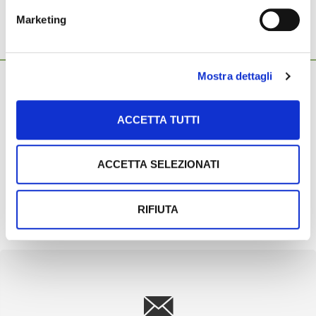
Marketing
Ti potrebbero interessare anche...
Mostra dettagli
23 Maggio 2019
Catasto frutticolo: tutto tace
La legge di bilancio 2019-2021 ha stabilito che anche la frutta
ACCETTA TUTTI
avrà il suo catasto: parliamo dell’articolo 1 dove è […]
16 Gennaio 2019
ACCETTA SELEZIONATI
Catasto frutticolo: produttori soddisfatti
Capire se le superfici di alcune specie stiano fortemente
aumentando, o scoprire se vi sono colture che, per effetto
RIFIUTA
delle […]