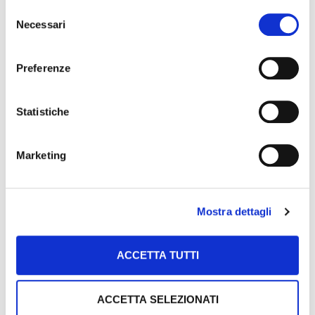
preferenze selezionando le tipologie di cookie che
Selezione
desideri accettare e cliccando ACCETTA SELEZIONATI.
Necessari
Con un budget chiuso e circoscritto, il contributo
del
pubblico complessivo, pari come minimo al 4,1% del
consenso
Valore della produzione commercializzata (Vpc) della
Preferenze
Op, potrebbe ridursi a fronte della crescita delle Op sia
come fatturato che come numerosità, compromettendo
la programmazione pluriennale e gli investimenti già
Statistiche
approvati nell’ambito dei 7 anni di durata massima del
piano operativo. Una prospettiva che preoccupa tutti i
principali Paesi produttori. Per questo, oltre a chiedere
Marketing
che per i Programmi operativi (Po) già approvati
vengano garantite regole e condizioni di finanziamento
in vigore al momento della loro approvazione, abbiamo
Mostra dettagli
avanzato altre due richieste principali: il mantenimento
della sicurezza giuridica del contributo pubblico al 4,1%
(o 5% o 5,5%) della Vpc e del relativo cofinanziamento
ACCETTA TUTTI
almeno al 50%; il ripristino degli obiettivi comuni dei Po
per l’ortofrutta fresca e trasformata. Mi preme
ricordare che la spesa per i Po da parte dell’UE è pari al
ACCETTA SELEZIONATI
2% del peso economico del settore, che di contro