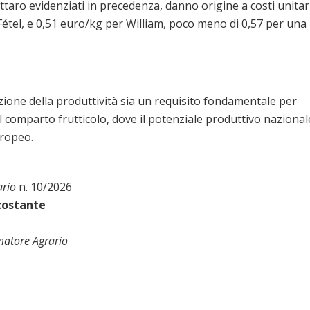
ettaro evidenziati in precedenza, danno origine a costi unitar
e Fétel, e 0,51 euro/kg per William, poco meno di 0,57 per una
azione della produttività sia un requisito fondamentale per
l comparto frutticolo, dove il potenziale produttivo nazional
uropeo.
ario
n. 10/2026
 costante
matore Agrario