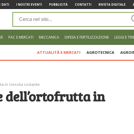
 DATI
I NOSTRI EVENTI
PUBBLICITÀ
CONTATTI
RIVISTA DIGITALE
VE
PAC E MERCATI
MECCANICA
DIFESA E FERTILIZZAZIONE
LEGGI E TRI
ATTUALITÀ E MERCATI
AGROTECNICA
AGROI
ta in crescita costante
 dell’ortofrutta in