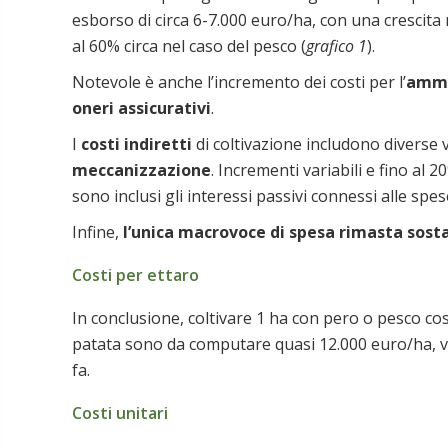
esborso di circa 6-7.000 euro/ha, con una crescita 
al 60% circa nel caso del pesco (
grafico 1
).
Notevole è anche l’incremento dei costi per l’
ammo
oneri assicurativi
.
I
costi indiretti
di coltivazione includono diverse vo
meccanizzazione
. Incrementi variabili e fino al 
sono inclusi gli interessi passivi connessi alle spe
Infine,
l’unica macrovoce di spesa rimasta sost
Costi per ettaro
In conclusione, coltivare 1 ha con pero o pesco c
patata sono da computare quasi 12.000 euro/ha, valo
fa.
Costi unitari