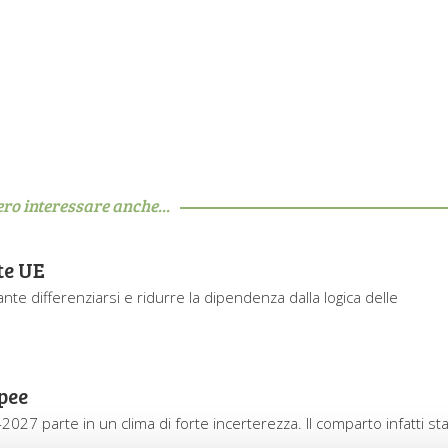
ero interessare anche...
te UE
te differenziarsi e ridurre la dipendenza dalla logica delle
pee
27 parte in un clima di forte incerterezza. Il comparto infatti st