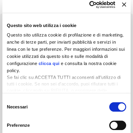
Questo sito web utilizza i cookie
Questo sito utilizza cookie di profilazione e di marketing,
anche di terze parti, per inviarti pubblicità e servizi in
Newsletter
linea con le tue preferenze. Per maggiori informazioni sui
cookie utilizzati da questo sito e sulle modalità di
Scopri un servizio d'informazione di alta qualità. Tagliato sulle tue
esigenze.
configurazione
clicca qui
e consulta la nostra cookie
policy.
ISCRIVITI
Se fai clic su ACCETTA TUTTI acconsenti all’utilizzo di
tutti i cookie. Se non sei d’accordo, puoi rifiutare tutti i
cookie, cliccando su RIFIUTA, o esprimere delle
preferenze selezionando le tipologie di cookie che
Selezione
desideri accettare e cliccando ACCETTA SELEZIONATI.
Necessari
del
consenso
Preferenze