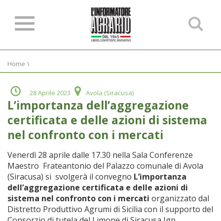
Ce
ne
sit
Home
\
28 Aprile 2023
Avola (Siracusa)
Lʼimportanza dellʼaggregazione
certificata e delle azioni di sistema
nel confronto con i mercati
Venerdì 28 aprile dalle 17.30 nella Sala Conferenze
Maestro Frateantonio del Palazzo comunale di Avola
(Siracusa) si svolgerà il convegno
Lʼimportanza
dellʼaggregazione certificata e delle azioni di
sistema nel confronto con i mercati
organizzato dal
Distretto Produttivo Agrumi di Sicilia con il supporto del
Consorzio di tutela del Limone di Siracusa Igp.