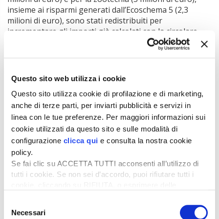
insieme ai risparmi generati dall’Ecoschema 5 (2,3
milioni di euro), sono stati redistribuiti per
incrementare gli importi già calcolati con la circolare
Agea del 15 aprile 2025. I beneficiari di questo aumento
sono:
Ecoschema 4 (avvicendamento rafforzato);
Questo sito web utilizza i cookie
l’aiuto accoppiato per il latte bovino prodotto
in montagna;
Questo sito utilizza cookie di profilazione e di marketing,
tutti gli interventi dell’Ecoschema 1 (entrambi i
anche di terze parti, per inviarti pubblicità e servizi in
livelli), dell’Ecoschema 2 (inerbimento colture
linea con le tue preferenze. Per maggiori informazioni sui
cookie utilizzati da questo sito e sulle modalità di
arboree) e dell’Ecoschema 3 (oliveti paesaggistici),
configurazione
clicca qui
e consulta la nostra cookie
nonché il sostegno accoppiato per la soia.
policy.
Se fai clic su ACCETTA TUTTI acconsenti all’utilizzo di
Tratto dall’articolo pubblicato su
L’Informatore Agrario
n.
tutti i cookie. Se non sei d’accordo, puoi rifiutare tutti i
15/2026
cookie, cliccando su RIFIUTA, o esprimere delle
Rivisti al rialzo i saldi Pac 2025
preferenze selezionando le tipologie di cookie che
Selezione
di Ermanno Comegna
desideri accettare e cliccando ACCETTA SELEZIONATI.
Necessari
del
Per leggere l’articolo