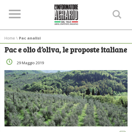
Ce
ne
sit
Home
\
Pac analisi
Pac e olio d’oliva, le proposte italiane
29 Maggio 2019