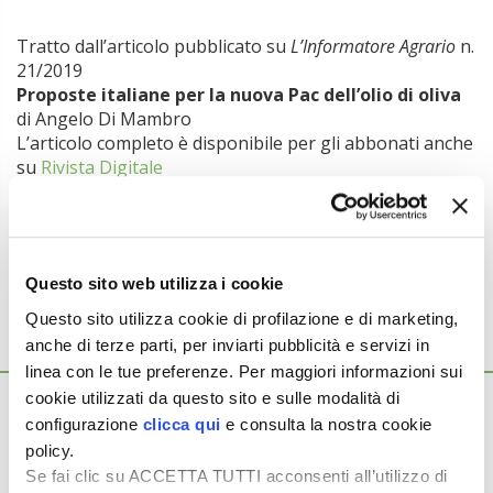
Tratto dall’articolo pubblicato su
L’Informatore Agrario
n.
21/2019
Proposte italiane per la nuova Pac dell’olio di oliva
di Angelo Di Mambro
L’articolo completo è disponibile per gli abbonati anche
su
Rivista Digitale
Argomenti:
OLIVICOLTURA
PAC
Questo sito web utilizza i cookie
Questo sito utilizza cookie di profilazione e di marketing,
anche di terze parti, per inviarti pubblicità e servizi in
Ti potrebbero interessare anche...
linea con le tue preferenze. Per maggiori informazioni sui
cookie utilizzati da questo sito e sulle modalità di
22 Luglio 2026
Superintensivo e qualità dell’olio, la
configurazione
clicca qui
e consulta la nostra cookie
policy.
scommessa vincente di Bonolio
Se fai clic su ACCETTA TUTTI acconsenti all’utilizzo di
Sugli oltre 300 ha coltivati da Bono Aziende Agricole nell’agro