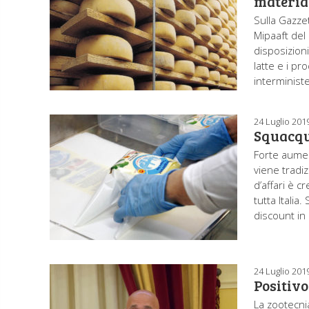
materia
Sulla Gazzet
Mipaaft del
disposizioni
latte e i p
interminist
24 Luglio 201
Squacqu
Forte aumen
viene tradiz
d’affari è 
tutta Itali
discount in 
24 Luglio 201
Positivo
La zootecni