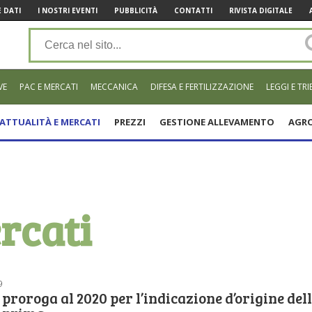
 DATI
I NOSTRI EVENTI
PUBBLICITÀ
CONTATTI
RIVISTA DIGITALE
VE
PAC E MERCATI
MECCANICA
DIFESA E FERTILIZZAZIONE
LEGGI E TRI
ATTUALITÀ E MERCATI
PREZZI
GESTIONE ALLEVAMENTO
AGRO
rcati
9
 proroga al 2020 per l’indicazione d’origine del