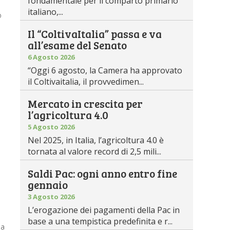
fondamentale per il comparto primario
italiano,...
o
Il “ColtivaItalia” passa e va
all’esame del Senato
6 Agosto 2026
“Oggi 6 agosto, la Camera ha approvato
il Coltivaitalia, il provvedimen...
Mercato in crescita per
l’agricoltura 4.0
5 Agosto 2026
Nel 2025, in Italia, l’agricoltura 4.0 è
tornata al valore record di 2,5 mili...
Saldi Pac: ogni anno entro fine
gennaio
3 Agosto 2026
L’erogazione dei pagamenti della Pac in
base a una tempistica predefinita e r...
da