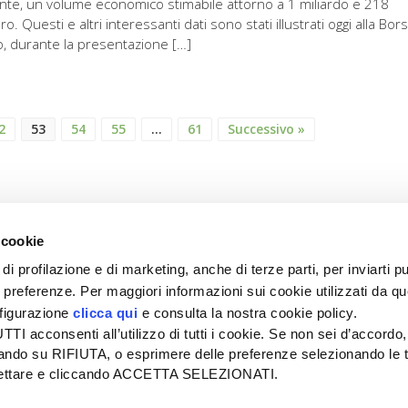
nte, un volume economico stimabile attorno a 1 miliardo e 218
uro. Questi e altri interessanti dati sono stati illustrati oggi alla Bor
no, durante la presentazione […]
2
53
54
55
…
61
Successivo »
 cookie
di profilazione e di marketing, anche di terze parti, per inviarti pu
ue preferenze. Per maggiori informazioni sui cookie utilizzati da q
nfigurazione
clicca qui
e consulta la nostra cookie policy.
SEDE
PUBBLICITÀ
I acconsenti all’utilizzo di tutti i cookie. Se non sei d’accordo,
Tel + 39.045.8057511
Tel + 39.045.
liccando su RIFIUTA, o esprimere delle preferenze selezionando le t
info@informatoreagrario.it
pubblicita@inf
ccettare e cliccando ACCETTA SELEZIONATI.