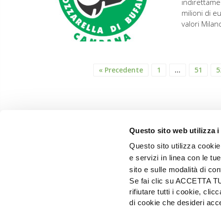
indirettame
milioni di e
valori Mila
« Precedente
1
…
51
5
Questo sito web utilizza i
Questo sito utilizza cookie 
e servizi in linea con le t
sito e sulle modalità di co
Se fai clic su ACCETTA TUTT
rifiutare tutti i cookie, c
di cookie che desideri a
EDIZIONI L'INFORMATORE AGRARIO Srl
Via Bencivenga-Biondiani, 16 - 37133 Verona - I