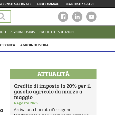
ABBONATI ALLE RIVISTE
LIBRI E MANUALI
REGISTRATI / ACCEDI
Cerca
nel
sito
BUTI
AGROINDUSTRIA
PRODOTTI E SOLUZIONI
TECNICA
AGROINDUSTRIA
ATTUALITÀ
Credito di imposta la 20% per il
gasolio agricolo da marzo a
maggio
6 Agosto 2026
la
Arriva una boccata d’ossigeno