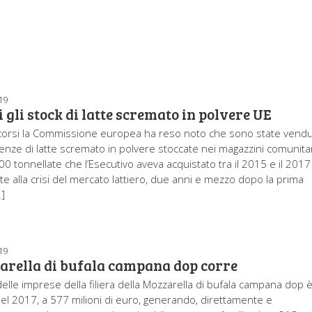
19
 gli stock di latte scremato in polvere UE
scorsi la Commissione europea ha reso noto che sono state vend
cenze di latte scremato in polvere stoccate nei magazzini comunitar
0 tonnellate che l’Esecutivo aveva acquistato tra il 2015 e il 2017
te alla crisi del mercato lattiero, due anni e mezzo dopo la prima
…]
19
arella di bufala campana dop corre
 delle imprese della filiera della Mozzarella di bufala campana dop 
 nel 2017, a 577 milioni di euro, generando, direttamente e