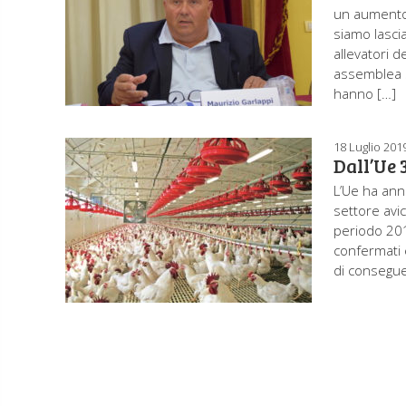
un aumento 
siamo lascia
allevatori d
assemblea s
hanno […]
18 Luglio 201
Dall’Ue 
L’Ue ha annu
settore avic
periodo 201
confermati e
di consegu