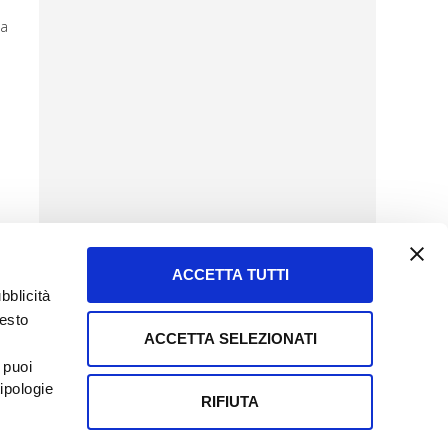
sa
ACCETTA TUTTI
bblicità
uesto
ACCETTA SELEZIONATI
SERVIZIO CLIENTI
 puoi
8057523
Tel + 39.045.8009480
ipologie
ormatoreagrario.it
clienti@informatoreagrario.it
RIFIUTA