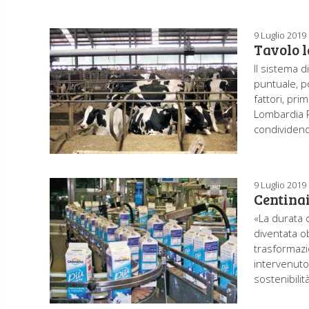
9 Luglio 2019
Tavolo l
Il sistema d
puntuale, p
fattori, pri
Lombardia R
condividendo
9 Luglio 2019
Centinai
«La durata d
diventata o
trasformazi
intervenuto
sostenibilit