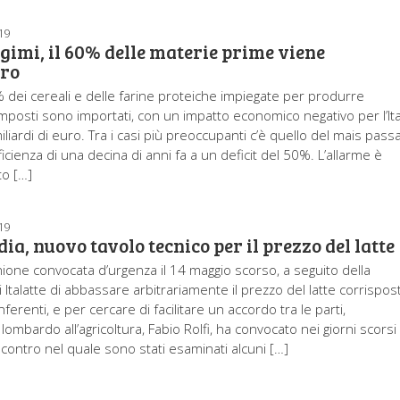
19
imi, il 60% delle materie prime viene
ero
% dei cereali e delle farine proteiche impiegate per produrre
posti sono importati, con un impatto economico negativo per l’Ita
iliardi di euro. Tra i casi più preoccupanti c’è quello del mais pass
ficienza di una decina di anni fa a un deficit del 50%. L’allarme è
to […]
19
a, nuovo tavolo tecnico per il prezzo del latte
nione convocata d’urgenza il 14 maggio scorso, a seguito della
 Italatte di abbassare arbitrariamente il prezzo del latte corrispos
nferenti, e per cercare di facilitare un accordo tra le parti,
lombardo all’agricoltura, Fabio Rolfi, ha convocato nei giorni scorsi
contro nel quale sono stati esaminati alcuni […]