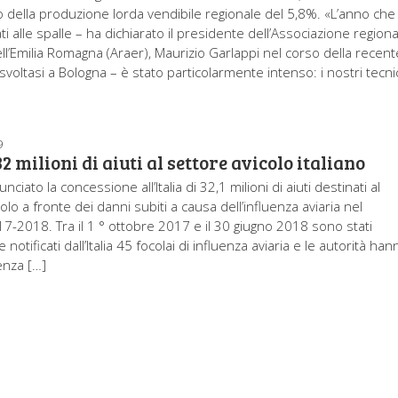
della produzione lorda vendibile regionale del 5,8%. «L’anno che 
ti alle spalle – ha dichiarato il presidente dell’Associazione region
ell’Emilia Romagna (Araer), Maurizio Garlappi nel corso della recent
voltasi a Bologna – è stato particolarmente intenso: i nostri tecni
9
32 milioni di aiuti al settore avicolo italiano
nciato la concessione all’Italia di 32,1 milioni di aiuti destinati al
olo a fronte dei danni subiti a causa dell’influenza aviaria nel
7-2018. Tra il 1 ° ottobre 2017 e il 30 giugno 2018 sono stati
 notificati dall’Italia 45 focolai di influenza aviaria e le autorità han
enza […]