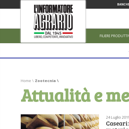
BANCHE
FILIERE PRODUTTI
Home
\
Zootecnia
\
Attualità e me
24 Luglio 201
Caseari: