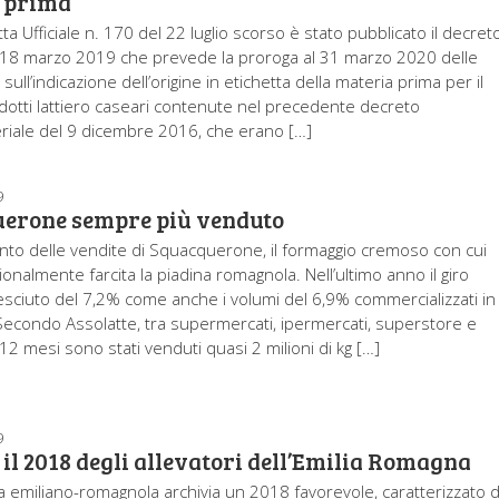
 prima
ta Ufficiale n. 170 del 22 luglio scorso è stato pubblicato il decret
 18 marzo 2019 che prevede la proroga al 31 marzo 2020 delle
 sull’indicazione dell’origine in etichetta della materia prima per il
rodotti lattiero caseari contenute nel precedente decreto
eriale del 9 dicembre 2016, che erano […]
9
erone sempre più venduto
to delle vendite di Squacquerone, il formaggio cremoso con cui
ionalmente farcita la piadina romagnola. Nell’ultimo anno il giro
cresciuto del 7,2% come anche i volumi del 6,9% commercializzati in
a. Secondo Assolatte, tra supermercati, ipermercati, superstore e
12 mesi sono stati venduti quasi 2 milioni di kg […]
9
 il 2018 degli allevatori dell’Emilia Romagna
a emiliano-romagnola archivia un 2018 favorevole, caratterizzato 