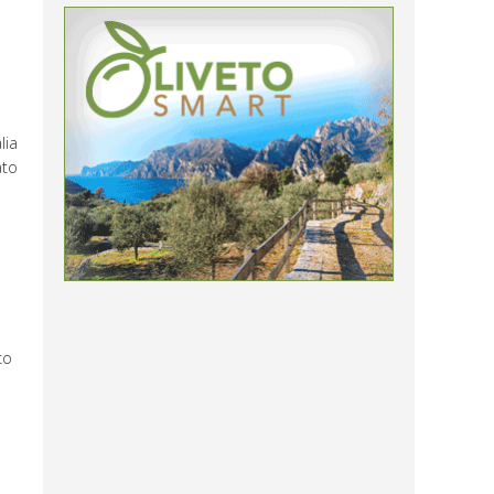
lia
ato
to