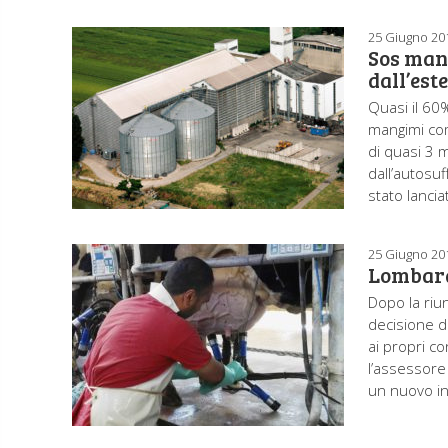
25 Giugno 20
Sos mang
dall’est
Quasi il 60
mangimi com
di quasi 3 m
dall’autosuf
stato lancia
25 Giugno 20
Lombardi
Dopo la riu
decisione di
ai propri co
l’assessore 
un nuovo in