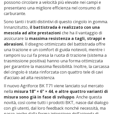
possono circolare a velocità più elevate nei campi e
presentano una migliore efficienza nel consumo di
carburante.
Sono tanti i tratti distintivi di questo cingolo in gomma.
Innanzitutto,
il battistrada è realizzato con una
mescola ad alte prestazioni
che ha il vantaggio di
assicurare la
massima resistenza a tagli, strappi e
abrasioni.
Il disegno ottimizzato del battistrada offre
una trazione e un comfort di guida notevoli, mentre i
ramponi su cui fa presa la ruota di trazione (sistema a
trasmissione positiva) hanno una forma ottimizzata
per garantire la massima flessibilità. Inoltre, la carcassa
del cingolo è stata rinforzata con quattro tele di cavi
d’acciaio ad alta resistenza.
Il nuovo Agriforce BK T71 viene lanciato sul mercato
nella
misura 18” × 6” × 44
,
e altre quattro varianti di
misura sono già in fase di sviluppo
. Anche questa
novità, così come tutti i prodotti BKT, nasce dal dialogo
con gli utenti, dal loro feedback nonché necessità, ma
nasce anche dalla ferma intenzione dell’azienda di