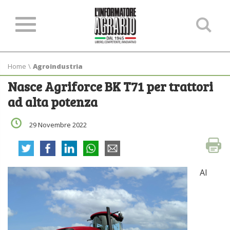
Ce
ne
sit
Home
\
Agroindustria
Nasce Agriforce BK T71 per trattori
ad alta potenza
29 Novembre 2022
Al