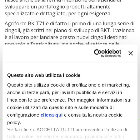
sviluppare un portafoglio prodotti altamente
specializzato e dettagliato, per ogni esigenza.
Agriforce BK T71 è di fatto il primo di una lunga serie di
cingoli, già scritti nel piano di sviluppo di BKT. L’azienda
è al lavoro per lanciare presto nuovi cingoli destinati
non solo all’agricoltura, ma anche al settore delle
costruzioni.
Ulteriori informazioni
Questo sito web utilizza i cookie
Argomenti:
Questo sito utilizza cookie di profilazione e di marketing,
BKT
anche di terze parti, per inviarti pubblicità e servizi in
linea con le tue preferenze. Per maggiori informazioni sui
cookie utilizzati da questo sito e sulle modalità di
configurazione
clicca qui
e consulta la nostra cookie
Ti potrebbero interessare anche...
policy.
29 Gennaio 2026
Se fai clic su ACCETTA TUTTI acconsenti all’utilizzo di
I costruttori al centro della nuova strategia
tutti i cookie. Se non sei d’accordo, puoi rifiutare tutti i