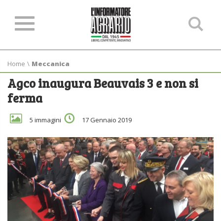
Ce
ne
sit
Home
\
Meccanica
Agco inaugura Beauvais 3 e non si
ferma
5 immagini
17 Gennaio 2019