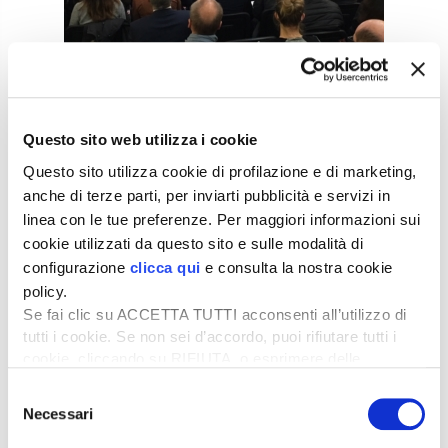
Questo sito web utilizza i cookie
Questo sito utilizza cookie di profilazione e di marketing,
anche di terze parti, per inviarti pubblicità e servizi in
linea con le tue preferenze. Per maggiori informazioni sui
cookie utilizzati da questo sito e sulle modalità di
configurazione
clicca qui
e consulta la nostra cookie
policy.
Se fai clic su ACCETTA TUTTI acconsenti all’utilizzo di
tutti i cookie. Se non sei d’accordo, puoi rifiutare tutti i
cookie, cliccando su RIFIUTA, o esprimere delle
preferenze selezionando le tipologie di cookie che
Selezione
desideri accettare e cliccando ACCETTA SELEZIONATI.
Necessari
del
consenso