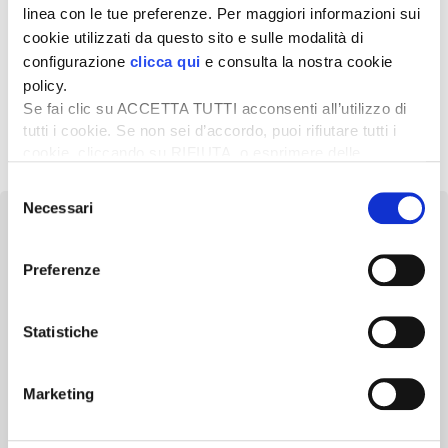
linea con le tue preferenze. Per maggiori informazioni sui
5 Marzo 2025
cookie utilizzati da questo sito e sulle modalità di
Trelleborg Tires: Patrick
configurazione
clicca qui
e consulta la nostra cookie
Zucchelli Trattorista
policy.
dell’anno 2025
Se fai clic su ACCETTA TUTTI acconsenti all’utilizzo di
tutti i cookie. Se non sei d’accordo, puoi rifiutare tutti i
1
2
3
…
5
Successivo »
cookie, cliccando su RIFIUTA, o esprimere delle
preferenze selezionando le tipologie di cookie che
Selezione
desideri accettare e cliccando ACCETTA SELEZIONATI.
Necessari
del
consenso
Preferenze
Newsletter
Statistiche
Scopri un servizio d'informazione di alta qualità. Tagliato sulle tue
esigenze.
Marketing
ISCRIVITI