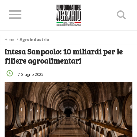
Ce
ne
sit
Home
\
Agroindustria
Intesa Sanpaolo: 10 miliardi per le
filiere agroalimentari
7 Giugno 2025