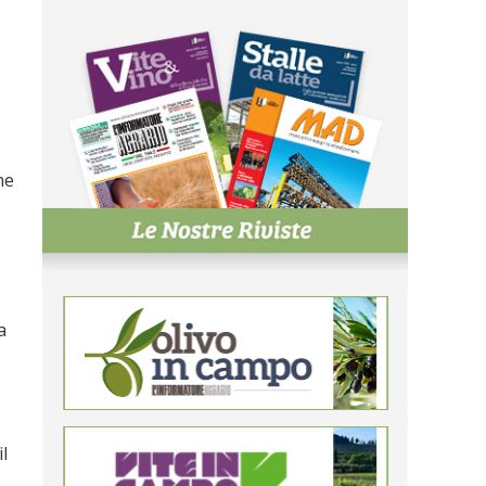
he
a
l