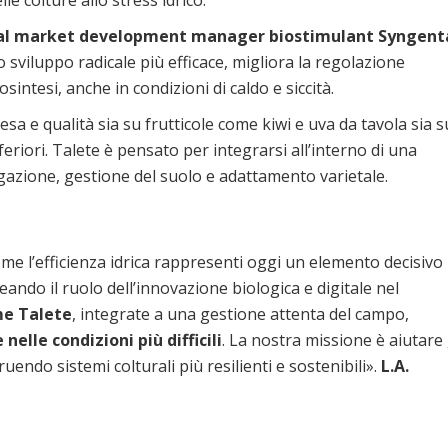
le colture allo stress idrico.
al market development manager biostimulant Syngent
uno sviluppo radicale più efficace, migliora la regolazione
sintesi, anche in condizioni di caldo e siccità.
a e qualità sia su frutticole come kiwi e uva da tavola sia s
eriori. Talete è pensato per integrarsi all’interno di una
gazione, gestione del suolo e adattamento varietale.
ome l’efficienza idrica rappresenti oggi un elemento decisivo
neando il ruolo dell’innovazione biologica e digitale nel
me Talete
, integrate a una gestione attenta del campo,
lle condizioni più difficili
. La nostra missione è aiutare 
endo sistemi colturali più resilienti e sostenibili».
L.A.