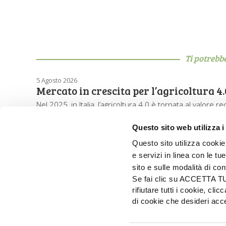
Ti potrebb
5 Agosto 2026
Mercato in crescita per l’agricoltura 4.
Nel 2025, in Italia, l’agricoltura 4.0 è tornata al valore 
Questo sito web utilizza i
Questo sito utilizza cookie 
e servizi in linea con le t
sito e sulle modalità di co
Se fai clic su ACCETTA TUTT
rifiutare tutti i cookie, c
di cookie che desideri a
EDIZIONI L'INFORMATORE AGRARIO Srl
Via Bencivenga-Biondiani, 16 - 37133 Verona - I