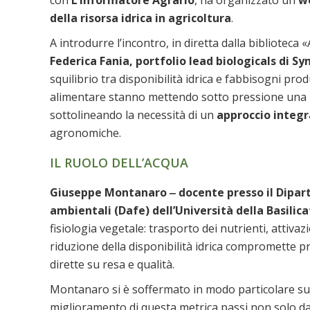
con
L’Informatore Agrario
, ha organizzato un
we
della risorsa idrica in agricoltura
.
A introdurre l’incontro, in diretta dalla biblioteca 
Federica Fania, portfolio lead biologicals di Sy
squilibrio tra disponibilità idrica e fabbisogni pr
alimentare stanno mettendo sotto pressione una r
sottolineando la necessità di un
approccio integ
agronomiche.
IL RUOLO DELL’ACQUA
Giuseppe Montanaro ‒ docente presso il Diparti
ambientali (Dafe) dell’Università della Basilic
fisiologia vegetale: trasporto dei nutrienti, attiva
riduzione della disponibilità idrica compromette 
dirette su resa e qualità.
Montanaro si è soffermato in modo particolare sul
miglioramento di questa metrica passi non solo da