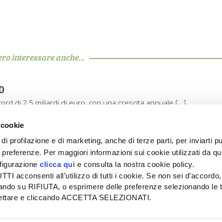
ero interessare anche...
0
record di 2,5 miliardi di euro, con una crescita annuale […]
 cookie
di profilazione e di marketing, anche di terze parti, per inviarti pu
ue preferenze. Per maggiori informazioni sui cookie utilizzati da q
nfigurazione
clicca qui
e consulta la nostra cookie policy.
SEDE
PUBBLICITÀ
I acconsenti all’utilizzo di tutti i cookie. Se non sei d’accordo,
Tel + 39.045.8057511
Tel + 39.045.
liccando su RIFIUTA, o esprimere delle preferenze selezionando le t
info@informatoreagrario.it
pubblicita@inf
ccettare e cliccando ACCETTA SELEZIONATI.