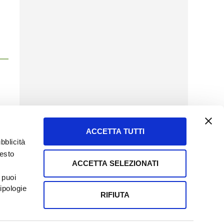
ACCETTA TUTTI
bblicità
uesto
ACCETTA SELEZIONATI
SERVIZIO CLIENTI
 puoi
8057523
Tel + 39.045.8009480
ipologie
ormatoreagrario.it
clienti@informatoreagrario.it
RIFIUTA