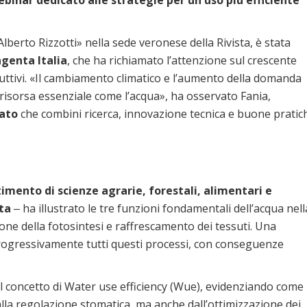
binar dedicato alle strategie per un uso più efficiente
«Alberto Rizzotti» nella sede veronese della Rivista, è stata
ngenta Italia
, che ha richiamato l’attenzione sul crescente
oduttivi. «Il cambiamento climatico e l’aumento della domanda
isorsa essenziale come l’acqua», ha osservato Fania,
rato
che combini ricerca, innovazione tecnica e buone pratic
mento di scienze agrarie, forestali, alimentari e
ata
‒ ha illustrato le tre funzioni fondamentali dell’acqua nell
zione della fotosintesi e raffrescamento dei tessuti. Una
progressivamente tutti questi processi, con conseguenze
 concetto di Water use efficiency (Wue), evidenziando come i
lla regolazione stomatica, ma anche dall’ottimizzazione dei