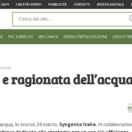
 DATI
I NOSTRI EVENTI
PUBBLICITÀ
CONTATTI
RIVISTA DIGITALE
VE
PAC E MERCATI
MECCANICA
DIFESA E FERTILIZZAZIONE
LEGGI E TRI
l’acqua
 e ragionata dell’acqu
’acqua, lo scorso 24 marzo,
Syngenta Italia
, in collaborazio