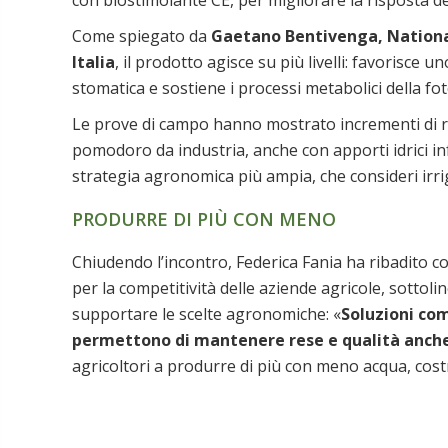
con biostimolante CE, per migliorare la risposta del
Come spiegato da
Gaetano Bentivenga,
Nation
Italia
, il prodotto agisce su più livelli: favorisce 
stomatica e sostiene i processi metabolici della foto
Le prove di campo hanno mostrato incrementi di res
pomodoro da industria, anche con apporti idrici inf
strategia agronomica più ampia, che consideri irri
PRODURRE DI PIÙ CON MENO
Chiudendo l’incontro, Federica Fania ha ribadito c
per la competitività delle aziende agricole, sottoli
supportare le scelte agronomiche: «
Soluzioni co
permettono di mantenere rese e qualità anche ne
agricoltori a produrre di più con meno acqua, costru