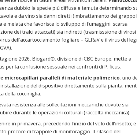
ente nocive in taluni areali vitivinicoli italiani.
Planococcu
senza dubbio la specie più diffusa e temuta determinando s
tavola e da vino sia danni diretti (imbrattamento dei grappol
a e melata che favorisce lo sviluppo di fumaggini, scarsa
azione dei tralci attaccati) sia indiretti (trasmisssione di virosi
l virus dell’accartocciamento fogliare – GLRaV e il virus del le
 GVA).
stagione 2026, Biogard®, divisione di CBC Europe, mette a
us per la confusione sessuale nei confronti di P. ficus.
e microcapillari paralleli di materiale polimerico
, uno de
l’installazione del dispositivo direttamente sulla pianta, men
a della cocciniglia.
levata resistenza alle sollecitazioni meccaniche dovute sia
 subire durante le operazioni colturali (raccolta meccanica).
ire in primavera, precedendo l’inizio del volo dell’insetto; è
nto precoce di trappole di monitoraggio. Il rilascio del