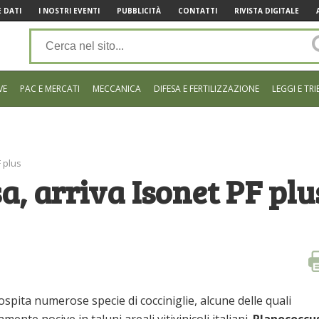
 DATI
I NOSTRI EVENTI
PUBBLICITÀ
CONTATTI
RIVISTA DIGITALE
VE
PAC E MERCATI
MECCANICA
DIFESA E FERTILIZZAZIONE
LEGGI E TRI
F plus
a, arriva Isonet PF plu
 ospita numerose specie di cocciniglie, alcune delle quali