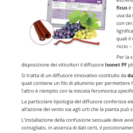
estremam
ficus
è 
uva da 
con cer
lignific
quali i
riccio –
Per la 
disposizione dei viticoltori il diffusore
Isonet PF
pl
Si tratta di un diffusore innovativo costituito da
du
quali contiene un filo di alluminio per permettere 
l’altro è riempito con la miscela feromonica specific
La particolare tipologia del diffusore conferisce e
all’azione del vento sia agli urti che la pianta può
L’installazione della confusione sessuale deve avven
consigliato, in assenza di dati certi, il posizioname