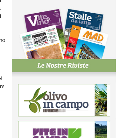
s
u
i
gno
i
tre