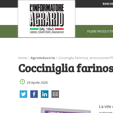
BANCHE
FILIERE PRODUTTI
Home
\
Agroindustria
\
Cocciniglia farinosa, arriva Isonet P
Cocciniglia farinos
29 Aprile 2026
La vite