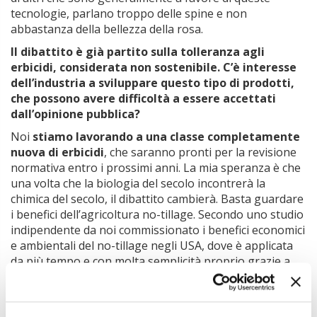
tecnologie, parlano troppo delle spine e non
abbastanza della bellezza della rosa.
Il dibattito è già partito sulla tolleranza agli
erbicidi, considerata non sostenibile. C’è interesse
dell’industria a sviluppare questo tipo di prodotti,
che possono avere difficoltà a essere accettati
dall’opinione pubblica?
Noi
stiamo lavorando a una classe completamente
nuova di erbicidi
, che saranno pronti per la revisione
normativa entro i prossimi anni. La mia speranza è che
una volta che la biologia del secolo incontrerà la
chimica del secolo, il dibattito cambierà. Basta guardare
i benefici dell’agricoltura no-tillage. Secondo uno studio
indipendente da noi commissionato i benefici economici
e ambientali del no-tillage negli USA, dove è applicata
da più tempo e con molta semplicità proprio grazie a
varietà resistenti agli erbicidi, sono sorprendenti. E
questo è importante per tutti nel mondo, a partire da
un’Europa che diventerà più calda.