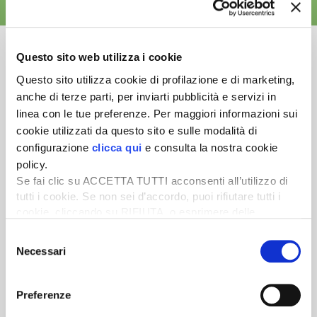
ALTRE NEWS
Questo sito web utilizza i cookie
Questo sito utilizza cookie di profilazione e di marketing,
anche di terze parti, per inviarti pubblicità e servizi in
Newsletter
linea con le tue preferenze. Per maggiori informazioni sui
Scopri un servizio d'informazione di alta qualità. Tagliato sulle tue
cookie utilizzati da questo sito e sulle modalità di
esigenze.
configurazione
clicca qui
e consulta la nostra cookie
policy.
ISCRIVITI
Se fai clic su ACCETTA TUTTI acconsenti all’utilizzo di
tutti i cookie. Se non sei d’accordo, puoi rifiutare tutti i
cookie, cliccando su RIFIUTA, o esprimere delle
preferenze selezionando le tipologie di cookie che
Selezione
desideri accettare e cliccando ACCETTA SELEZIONATI.
Necessari
del
consenso
Preferenze