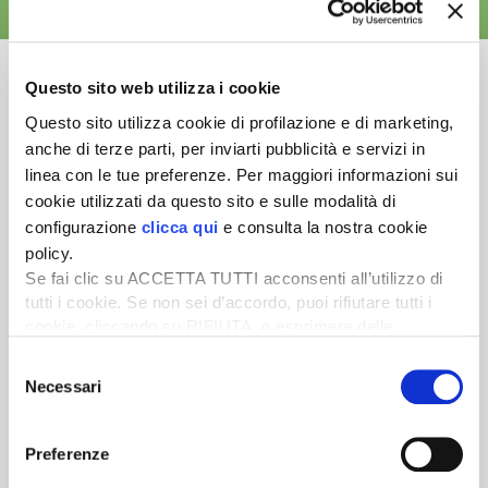
ALTRE NEWS
Questo sito web utilizza i cookie
Questo sito utilizza cookie di profilazione e di marketing,
anche di terze parti, per inviarti pubblicità e servizi in
Newsletter
linea con le tue preferenze. Per maggiori informazioni sui
Scopri un servizio d'informazione di alta qualità. Tagliato sulle tue
cookie utilizzati da questo sito e sulle modalità di
esigenze.
configurazione
clicca qui
e consulta la nostra cookie
policy.
ISCRIVITI
Se fai clic su ACCETTA TUTTI acconsenti all’utilizzo di
tutti i cookie. Se non sei d’accordo, puoi rifiutare tutti i
cookie, cliccando su RIFIUTA, o esprimere delle
preferenze selezionando le tipologie di cookie che
Selezione
desideri accettare e cliccando ACCETTA SELEZIONATI.
Necessari
del
consenso
Preferenze